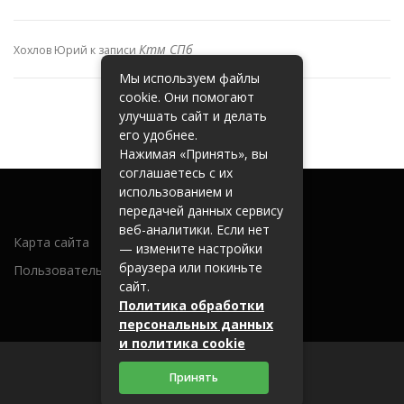
Ктм СПб
Хохлов Юрий
к записи
Мы используем файлы
cookie. Они помогают
улучшать сайт и делать
его удобнее.
Нажимая «Принять», вы
соглашаетесь с их
использованием и
передачей данных сервису
веб-аналитики. Если нет
Карта сайта
— измените настройки
браузера или покиньте
Пользовательское соглашение
сайт.
Политика обработки
персональных данных
и политика cookie
Принять
2026 (c) metallobaza31.ru