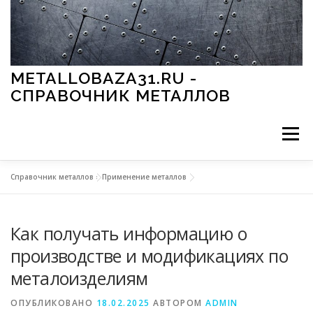
Перейти к содержимому
METALLOBAZA31.RU -
СПРАВОЧНИК МЕТАЛЛОВ
Меню
Справочник металлов
»
Применение металлов
В ПРОМЫШЛЕННОСТИ
В СТРОИТЕЛЬСТВЕ
Как получать информацию о
МЕТАЛЛЫ И ОКРУЖАЮЩАЯ СРЕДА
производстве и модификациях по
металоизделиям
ПРИМЕНЕНИЕ МЕТАЛЛОВ
ОПУБЛИКОВАНО
18.02.2025
АВТОРОМ
ADMIN