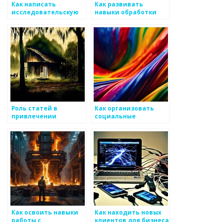
Как написать
Как развивать
исследовательскую
навыки обработки
работу о металлах
металла
Роль статей в
Как организовать
привлечении
социальные
покупателей к
мероприятия для
металоизделиям
сообщества
металлоизделий
Как освоить навыки
Как находить новых
работы с
клиентов для бизнеса