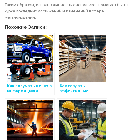
Таким образом, использование этих источников помогает быть в
курсе последних достижений и изменений в сфере
металоизделий.
Похожие Записи:
Как получать ценную
Как создать
информацию о
эффективные
тенденциях в
способы принимать
производстве
клиентские решения
металоизделий
по металоизделиям