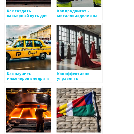
Как создать
Как продвигать
карьерный путь для
металлоизделия на
специалистов по
онлайн-платформах
металоизделиям
Как научить
Как эффективно
инженеров внедрять
управлять
новые технологии в
привлечением
производстве
клиентов в бизнесе
металоизделий
по металоизделиям