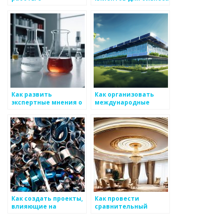
металлоизделиями
по производству
металоизделий
Как развить
Как организовать
экспертные мнения о
международные
новшествах в
связи между
производстве
производителями по
металоизделий
металоизделиям
Как создать проекты,
Как провести
влияющие на
сравнительный
общество в сфере
анализ