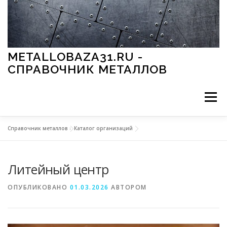
Перейти к содержимому
METALLOBAZA31.RU -
СПРАВОЧНИК МЕТАЛЛОВ
Меню
Справочник металлов
»
Каталог организаций
В ПРОМЫШЛЕННОСТИ
В СТРОИТЕЛЬСТВЕ
Литейный центр
МЕТАЛЛЫ И ОКРУЖАЮЩАЯ СРЕДА
ОПУБЛИКОВАНО
01.03.2026
АВТОРОМ
ПРИМЕНЕНИЕ МЕТАЛЛОВ