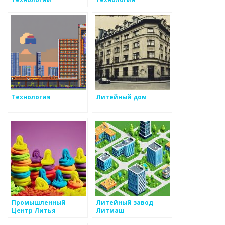
Технология
Литейный дом
Промышленный
Литейный завод
Центр Литья
Литмаш