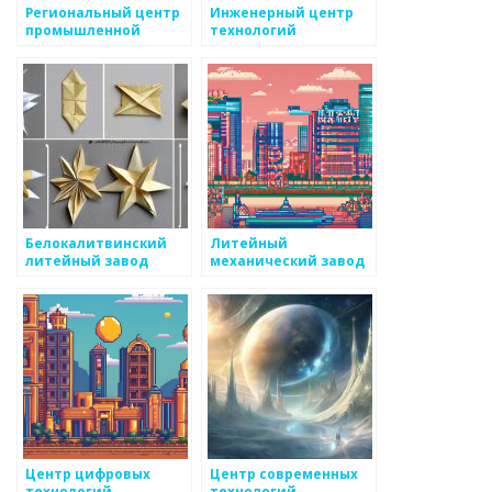
Региональный центр
Инженерный центр
промышленной
технологий
субконтрактации
Белокалитвинский
Литейный
литейный завод
механический завод
Центр цифровых
Центр современных
технологий
технологий