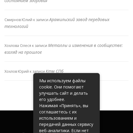
состоянием здоровья
Арамильский завод передовых
Смирнов Юлий
к записи
технологий
Металлы и изменения в сообществе:
Хохлова Олеся
к записи
взгляд на прошлое
Ктм СПб
Хохлов Юрий
к записи
Мы используем файлы
cookie. Они помогают
улучшать сайт и делать
его удобнее.
Нажимая «Принять», вы
соглашаетесь с их
использованием и
передачей данных сервису
веб-аналитики. Если нет