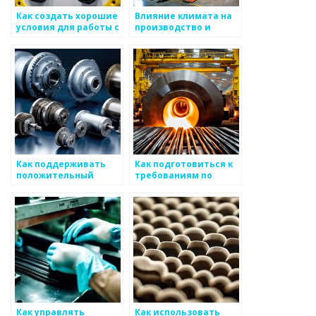
Как создать хорошие
Влияние климата на
условия для работы с
производство и
вами в анализах по
инновации в
металоизделиям
металоизделиях
Как поддерживать
Как подготовиться к
положительный
требованиям по
имидж для вашего
контролю качества
бизнеса по
для нового проекта
производству
отчетов о
металоизделиях
Как управлять
Как использовать