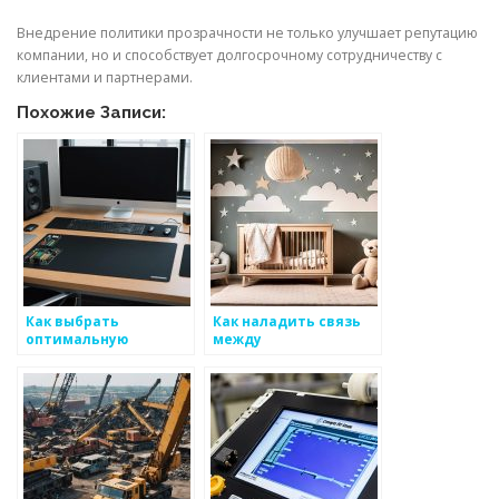
Внедрение политики прозрачности не только улучшает репутацию
компании, но и способствует долгосрочному сотрудничеству с
клиентами и партнерами.
Похожие Записи:
Как выбрать
Как наладить связь
оптимальную
между
политику для
дисциплинами,
снабжения клиентов
чтобы улучшить
по металоизделиям
качество услуг в
металоизделиях