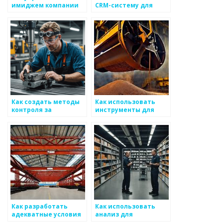
имиджем компании
CRM-систему для
для повышения
стимулирования
продаж
бизнеса в области
металлоизделий
металоизделий
Как создать методы
Как использовать
контроля за
инструменты для
соблюдением
контроля качества
компонентного
при работе над
монтажа в
проектами с
металоизделиях
металоизделиями
Как разработать
Как использовать
адекватные условия
анализ для
для заключения
управления