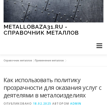
Перейти к содержимому
METALLOBAZA31.RU -
СПРАВОЧНИК МЕТАЛЛОВ
Меню
Справочник металлов
»
Применение металлов
В ПРОМЫШЛЕННОСТИ
В СТРОИТЕЛЬСТВЕ
Как использовать политику
МЕТАЛЛЫ И ОКРУЖАЮЩАЯ СРЕДА
прозрачности для оказания услуг с
деятелями в металоизделиях
ПРИМЕНЕНИЕ МЕТАЛЛОВ
ОПУБЛИКОВАНО
18.02.2025
АВТОРОМ
ADMIN