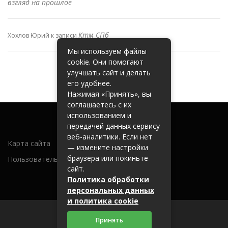
взгляд на прошлое
Ктм СПб
Хохлов Юрий
к записи
Мы используем файлы
cookie. Они помогают
улучшать сайт и делать
его удобнее.
Нажимая «Принять», вы
соглашаетесь с их
использованием и
передачей данных сервису
веб-аналитики. Если нет
Карта сайта
— измените настройки
браузера или покиньте
Пользовательское соглашение
сайт.
Политика обработки
персональных данных
и политика cookie
Принять
2026 (c) metallobaza31.ru