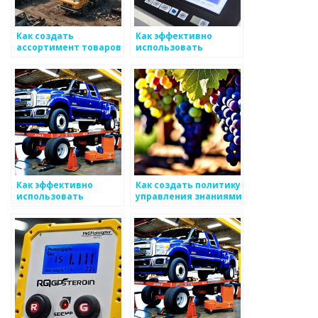
Как создать
Как эффективно
ассортимент товаров
использовать
и услуг в сфере
маркетинговые связи
металоизделий
для развития
бизнеса в сфере
металоизделий
Как эффективно
Как создать политику
использовать
управления знаниями
функциональные
в компании,
подходы при
производящей
планировании
металоизделия
производительности
в металоизделиях