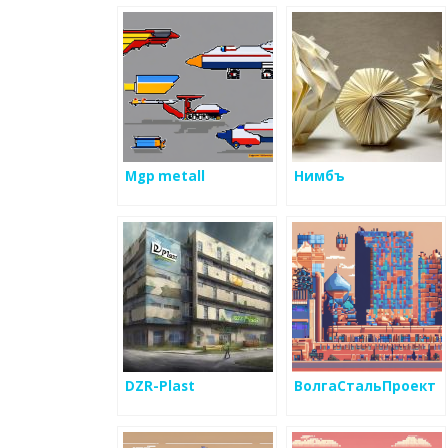
Mgp metall
Нимбъ
DZR-Plast
ВолгаСтальПроект