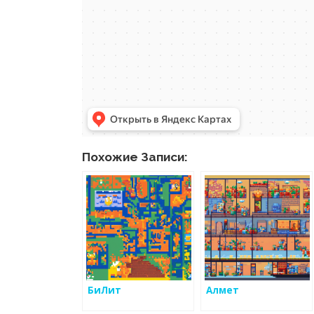
Похожие Записи:
БиЛит
Алмет