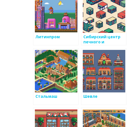
Литинпром
Сибирский центр
печного и
каминного литья
Стальмаш
Шевле