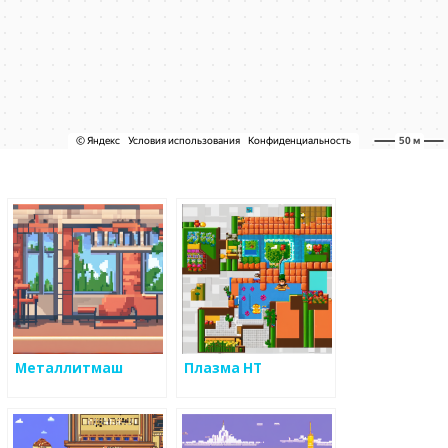
Металлитмаш
Плазма НТ