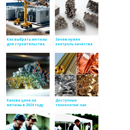
Как выбрать метизы
Зачем нужен
для строительства
контроль качества
для
металлоизделий?
Какова цена на
Доступные
метизы в 2024 году
технологии: как
упростить процесс
внедрения
металлоизделий