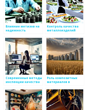
Влияние метизов на
Контроль качества
надежность
металлоизделий
металлоизделий
Современные методы
Роль композитных
инспекции качества
материалов в
металлоизделий
производстве
металлоизделий