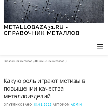
Перейти к содержимому
METALLOBAZA31.RU -
СПРАВОЧНИК МЕТАЛЛОВ
Меню
Справочник металлов
»
Применение металлов
В ПРОМЫШЛЕННОСТИ
В СТРОИТЕЛЬСТВЕ
Какую роль играют метизы в
МЕТАЛЛЫ И ОКРУЖАЮЩАЯ СРЕДА
повышении качества
металлоизделий
ПРИМЕНЕНИЕ МЕТАЛЛОВ
ОПУБЛИКОВАНО
18.02.2025
АВТОРОМ
ADMIN