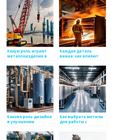
Какую роль играют
Каждая деталь
металлоизделия в
важна: как влияют
экономике страны
метизы на качество
изделия
Какова роль дизайна
Как выбрать метизы
в улучшении
для работы с
качества
металлоизделиями
металлоизделий