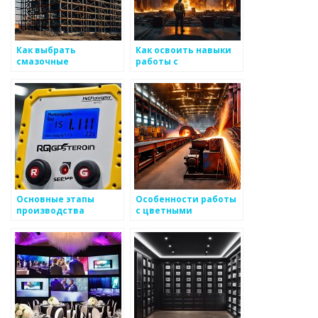
Как выбрать
Как освоить навыки
смазочные
работы с
материалы для
металлоизделиями
работы с металлом
Основные этапы
Особенности работы
производства
с цветными
метизов
металлоизделиями