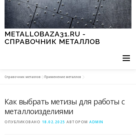
Перейти к содержимому
METALLOBAZA31.RU -
СПРАВОЧНИК МЕТАЛЛОВ
Меню
Справочник металлов
»
Применение металлов
В ПРОМЫШЛЕННОСТИ
В СТРОИТЕЛЬСТВЕ
Как выбрать метизы для работы с
МЕТАЛЛЫ И ОКРУЖАЮЩАЯ СРЕДА
металлоизделиями
ОПУБЛИКОВАНО
18.02.2025
АВТОРОМ
ADMIN
ПРИМЕНЕНИЕ МЕТАЛЛОВ