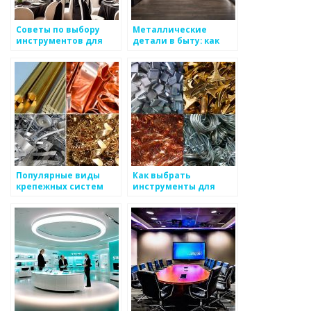
Советы по выбору
Металлические
инструментов для
детали в быту: как
работы с металлом
выбрать
Популярные виды
Как выбрать
крепежных систем
инструменты для
работы с металлом