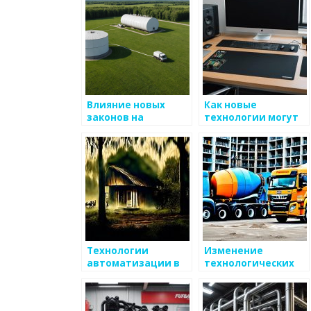
металлоизделий
Влияние новых
Как новые
законов на
технологии могут
производственный
оптимизировать
процесс
производство
металлоизделий
металлоизделий
Технологии
Изменение
автоматизации в
технологических
металлургии
процессов в
производстве
металлоизделий