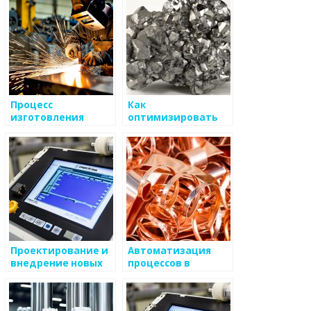
металлоизделий
Процесс
Как
изготовления
оптимизировать
металлоизделий:
производство
технологии и
металлоизделий
инструменты
Проектирование и
Автоматизация
внедрение новых
процессов в
металлоизделий
металлургии