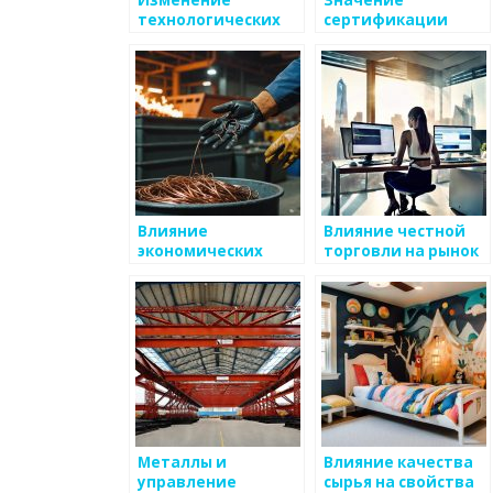
Изменение
Значение
технологических
сертификации
процессов в
металлоизделий
производстве
металлоизделий
Влияние
Влияние честной
экономических
торговли на рынок
факторов на рынок
металлоизделий
металлоизделий
Металлы и
Влияние качества
управление
сырья на свойства