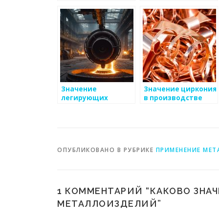
качеством на
металлоизделий
производстве
Значение
Значение циркония
легирующих
в производстве
добавок в
керамики и
производстве
ядерной
энергетики
ОПУБЛИКОВАНО В РУБРИКЕ
ПРИМЕНЕНИЕ МЕТ
1 КОММЕНТАРИЙ “
КАКОВО ЗНА
МЕТАЛЛОИЗДЕЛИЙ
”