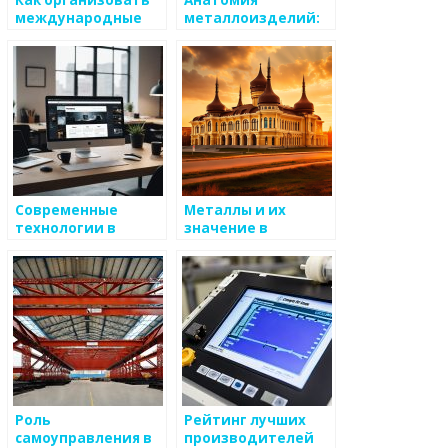
Как организовать
Анатомия
международные
металлоизделий:
поставки
что важно знать
металлоизделий
Современные
Металлы и их
технологии в
значение в
производстве
производстве
металлоизделий
консервной
упаковки
Роль
Рейтинг лучших
самоуправления в
производителей