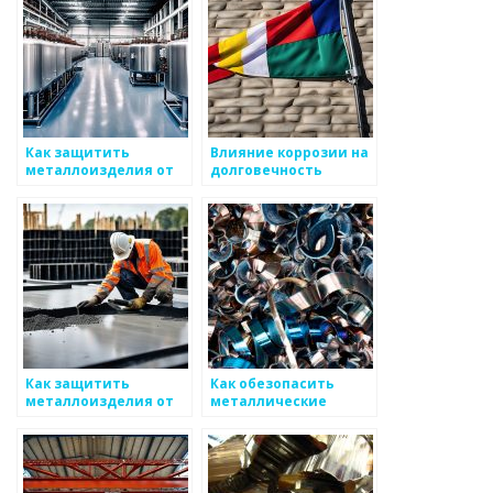
Как защитить
Влияние коррозии на
металлоизделия от
долговечность
коррозии
металлических
конструкций
Как защитить
Как обезопасить
металлоизделия от
металлические
воздействия
изделия от коррозии
внешней среды