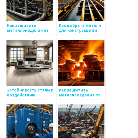
Как защитить
Как выбрать металл
металлоизделия от
для конструкций в
механических
сложных условиях
повреждений
Устойчивость стали к
Как защитить
воздействию
металлоизделия от
коррозии
механических
повреждений