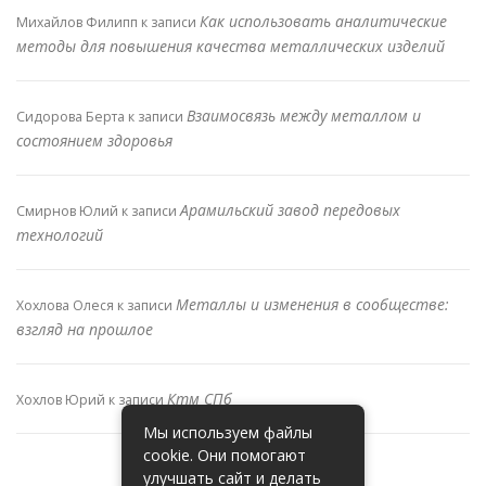
Как использовать аналитические
Михайлов Филипп
к записи
методы для повышения качества металлических изделий
Взаимосвязь между металлом и
Сидорова Берта
к записи
состоянием здоровья
Арамильский завод передовых
Смирнов Юлий
к записи
технологий
Металлы и изменения в сообществе:
Хохлова Олеся
к записи
взгляд на прошлое
Ктм СПб
Хохлов Юрий
к записи
Мы используем файлы
cookie. Они помогают
улучшать сайт и делать