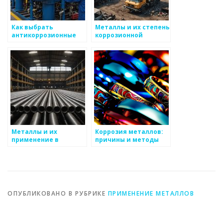
Как выбрать
Металлы и их степень
антикоррозионные
коррозионной
защитные покрытия
стойкости
для металлоизделий
Металлы и их
Коррозия металлов:
применение в
причины и методы
высоких
борьбы
энергетических
системах
ОПУБЛИКОВАНО В РУБРИКЕ
ПРИМЕНЕНИЕ МЕТАЛЛОВ