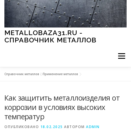
Перейти к содержимому
METALLOBAZA31.RU -
СПРАВОЧНИК МЕТАЛЛОВ
Меню
Справочник металлов
»
Применение металлов
В ПРОМЫШЛЕННОСТИ
В СТРОИТЕЛЬСТВЕ
Как защитить металлоизделия от
МЕТАЛЛЫ И ОКРУЖАЮЩАЯ СРЕДА
коррозии в условиях высоких
температур
ПРИМЕНЕНИЕ МЕТАЛЛОВ
ОПУБЛИКОВАНО
18.02.2025
АВТОРОМ
ADMIN