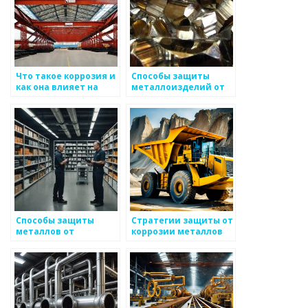
Что такое коррозия и
Способы защиты
как она влияет на
металлоизделий от
металлоизделия
коррозии
Способы защиты
Стратегии защиты от
металлов от
коррозии металлов
коррозии