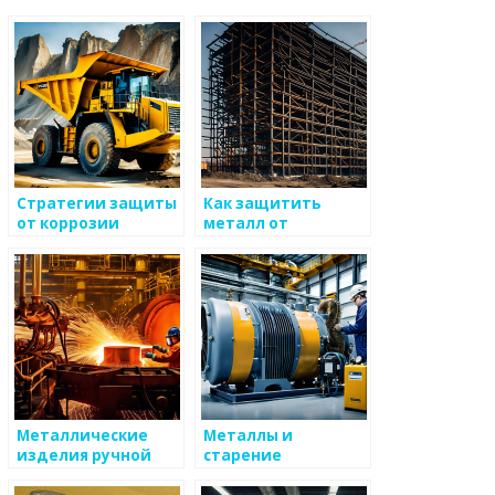
Стратегии защиты
Как защитить
от коррозии
металл от
металлов
воздействия влаги
Металлические
Металлы и
изделия ручной
старение
работы: искусство и