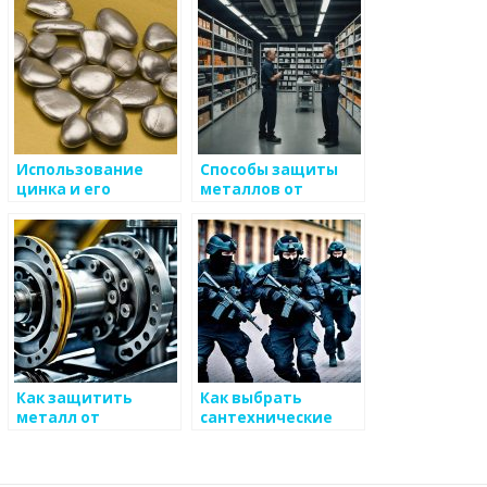
ремесло
Использование
Способы защиты
цинка и его
металлов от
важность для
коррозии
защиты металлов
от коррозии
Как защитить
Как выбрать
металл от
сантехнические
механических
изделия из
повреждений
металла