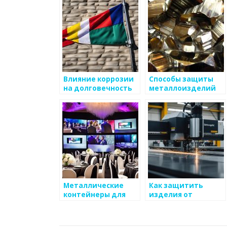
коррозии
Влияние коррозии
Способы защиты
на долговечность
металлоизделий
металлических
от коррозии
конструкций
Металлические
Как защитить
контейнеры для
изделия от
хранения:
механических
преимущества и
воздействий
недостатки