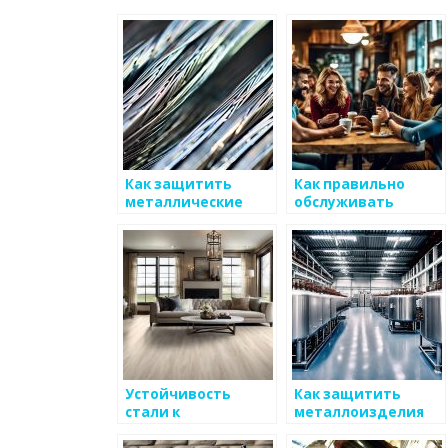
Как защитить
Как правильно
металлические
обслуживать
изделия от
металлические
ржавчины
изделия
Устойчивость
Как защитить
стали к
металлоизделия
воздействию
от коррозии