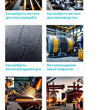
Как выбрать металл
Как выбрать металл
для конструкций в
для производства
сложных условиях
оборудования
Как выбрать
Металлоизделия:
металлоизделия для
какое покрытие
систем
выбрать?
теплоснабжения