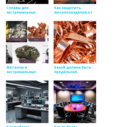
Сплавы для
Как защитить
экстремальных
металлоизделия от
условий
коррозии в условиях
высоких температур
Металлы и
Какой должна быть
экстремальные
предельная
условия их
прочность
использования
металлоизделий
Как выбрать
Как выбрать