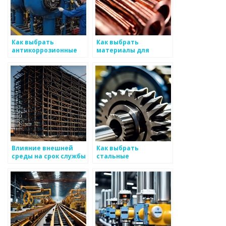
Как выбрать
Как выбрать
антикоррозионные
материалы для
защитные покрытия
металлоизделий,
для металлоизделий
использующихся в
высоких технологиях
Влияние внешней
Как выбрать
среды на срок службы
стальные
металлоизделий
конструкции для
вашего проекта