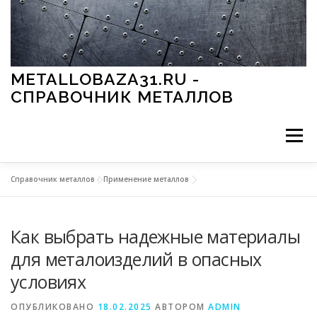
Перейти к содержимому
METALLOBAZA31.RU -
СПРАВОЧНИК МЕТАЛЛОВ
Меню
Справочник металлов
»
Применение металлов
В ПРОМЫШЛЕННОСТИ
В СТРОИТЕЛЬСТВЕ
Как выбрать надежные материалы
МЕТАЛЛЫ И ОКРУЖАЮЩАЯ СРЕДА
для металоизделий в опасных
условиях
ПРИМЕНЕНИЕ МЕТАЛЛОВ
ОПУБЛИКОВАНО
18.02.2025
АВТОРОМ
ADMIN