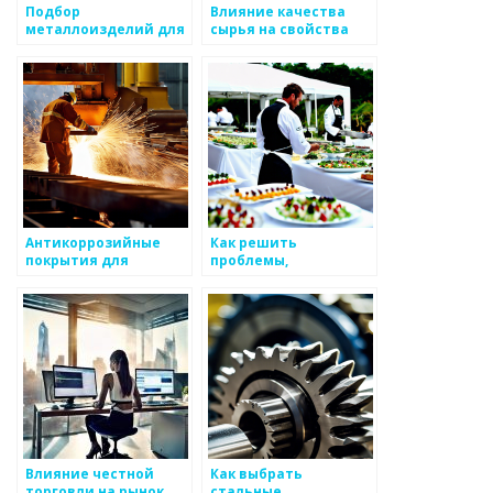
Подбор
Влияние качества
металлоизделий для
сырья на свойства
укладки пола
металлоизделий
Антикоррозийные
Как решить
покрытия для
проблемы,
металлов
возникающие при
использовании
металлоизделий
Влияние честной
Как выбрать
торговли на рынок
стальные