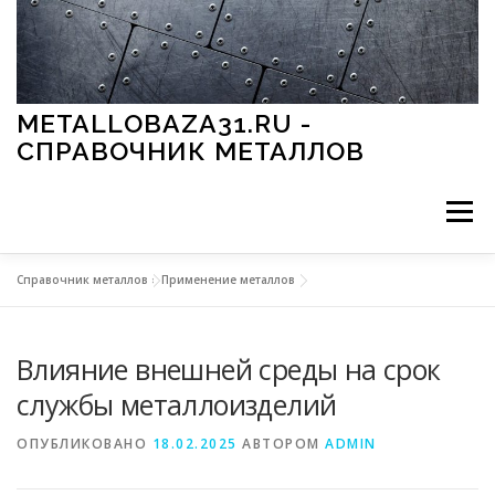
Перейти к содержимому
METALLOBAZA31.RU -
СПРАВОЧНИК МЕТАЛЛОВ
Меню
Справочник металлов
»
Применение металлов
В ПРОМЫШЛЕННОСТИ
В СТРОИТЕЛЬСТВЕ
Влияние внешней среды на срок
МЕТАЛЛЫ И ОКРУЖАЮЩАЯ СРЕДА
службы металлоизделий
ОПУБЛИКОВАНО
18.02.2025
АВТОРОМ
ADMIN
ПРИМЕНЕНИЕ МЕТАЛЛОВ