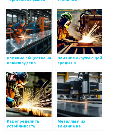
металлоизделий
конструкции для
вашего проекта
Влияние общества на
Влияние окружающей
производство
среды на
металлоизделий
металлургическую
отрасль
Как определить
Металлы и их
устойчивость
влияние на
металлоизделий
изменение