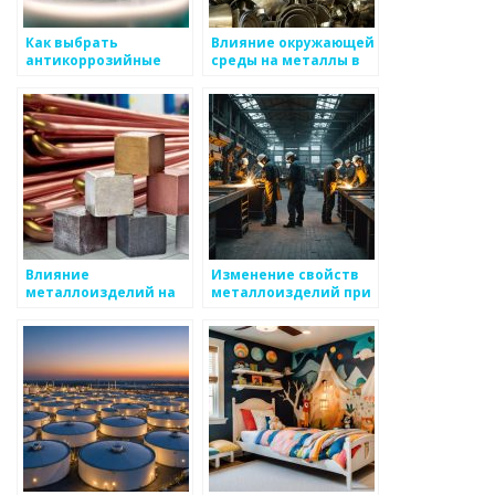
Как выбрать
Влияние окружающей
антикоррозийные
среды на металлы в
свойства для
промышленности
металлоизделий?
Влияние
Изменение свойств
металлоизделий на
металлоизделий при
экологию
длительном
использовании