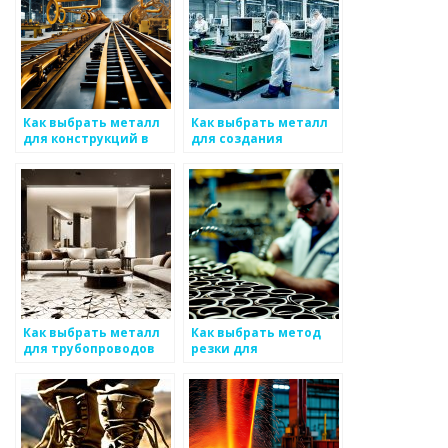
Как выбрать металл
Как выбрать металл
для конструкций в
для создания
сложных условиях
музыкальных
инструментов
Как выбрать металл
Как выбрать метод
для трубопроводов
резки для
специализированного
металла