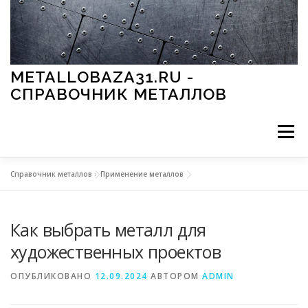
Перейти к содержимому
METALLOBAZA31.RU -
СПРАВОЧНИК МЕТАЛЛОВ
Меню
Справочник металлов
»
Применение металлов
В ПРОМЫШЛЕННОСТИ
В СТРОИТЕЛЬСТВЕ
Как выбрать металл для
МЕТАЛЛЫ И ОКРУЖАЮЩАЯ СРЕДА
художественных проектов
ОПУБЛИКОВАНО
12.09.2024
АВТОРОМ
ADMIN
ПРИМЕНЕНИЕ МЕТАЛЛОВ