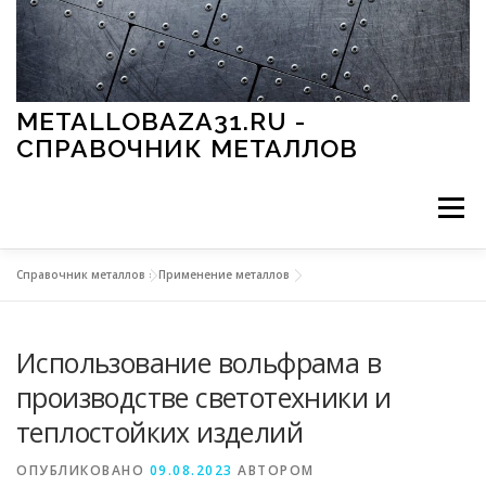
Перейти к содержимому
METALLOBAZA31.RU -
СПРАВОЧНИК МЕТАЛЛОВ
Меню
Справочник металлов
»
Применение металлов
В ПРОМЫШЛЕННОСТИ
В СТРОИТЕЛЬСТВЕ
Использование вольфрама в
МЕТАЛЛЫ И ОКРУЖАЮЩАЯ СРЕДА
производстве светотехники и
теплостойких изделий
ПРИМЕНЕНИЕ МЕТАЛЛОВ
ОПУБЛИКОВАНО
09.08.2023
АВТОРОМ