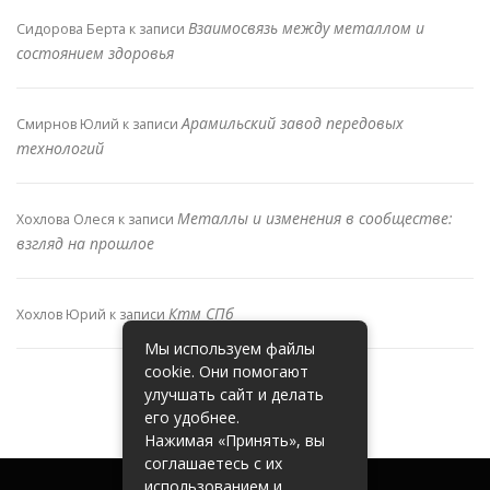
Взаимосвязь между металлом и
Сидорова Берта
к записи
состоянием здоровья
Арамильский завод передовых
Смирнов Юлий
к записи
технологий
Металлы и изменения в сообществе:
Хохлова Олеся
к записи
взгляд на прошлое
Ктм СПб
Хохлов Юрий
к записи
Мы используем файлы
cookie. Они помогают
улучшать сайт и делать
его удобнее.
Нажимая «Принять», вы
соглашаетесь с их
использованием и