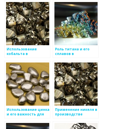
Использование
Роль титана и его
кобальта в
сплавов в
производстве
медицинской
магнитов и лекарств
имплантации и
авиационном
производстве
Использование цинка
Применение никеля в
и его важность для
производстве
защиты металлов от
нержавеющей стали
коррозии
и аккумуляторных
батарей