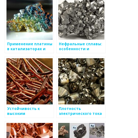
Применение платины
Нефральные сплавы:
в катализаторах и
особенности и
производстве
применение
электроники
Устойчивость к
Плотность
высоким
электрического тока
температурам
металлами
металлов