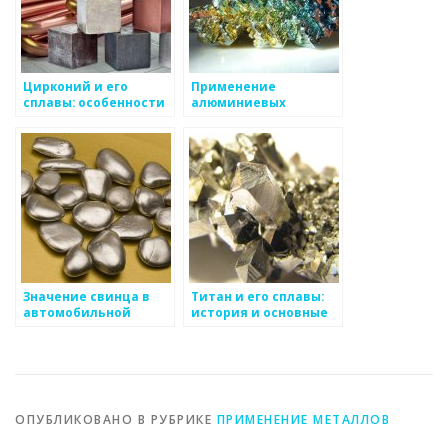
Цирконий и его
Применение
сплавы: особенности
алюминиевых
и применение
сплавов в авиации и
космической
промышленности
Значение свинца в
Титан и его сплавы:
автомобильной
история и основные
промышленности и
характеристики
энергетике
ОПУБЛИКОВАНО В РУБРИКЕ
ПРИМЕНЕНИЕ МЕТАЛЛОВ