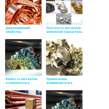
Дюралюминий:
Плотность металлов:
свойства,
ключевой показатель
применение и
для определения
основные
веса и объема
достоинства
материала
Вязкость металлов:
Применение
особенности и
алюминия и его
применение
сплавов в
промышленности