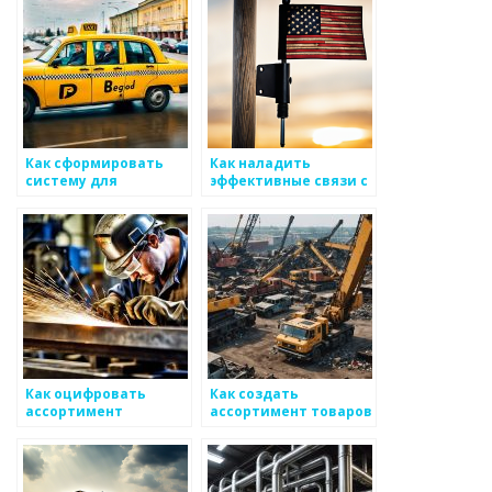
Как сформировать
Как наладить
систему для
эффективные связи с
мониторинга и
клиентами и
проверки товаров
общественностью на
металоизделий
рынке
металоизделий
Как оцифровать
Как создать
ассортимент
ассортимент товаров
металлических
и услуг в сфере
товаров и
металоизделий
металоизделий