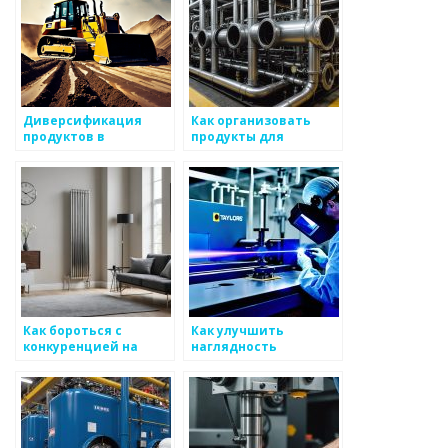
Диверсификация
Как организовать
продуктов в
продукты для
производстве как
быстрой разработки
средство
в рынке
комментации на
металоизделий
рынке
металоизделий
Как бороться с
Как улучшить
конкуренцией на
наглядность
рынке
качества и
металоизделий
характеристики для
уровня поддержки
металоизделий