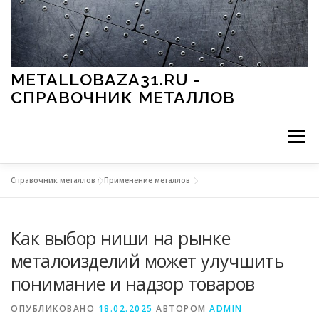
Перейти к содержимому
METALLOBAZA31.RU -
СПРАВОЧНИК МЕТАЛЛОВ
Меню
Справочник металлов
»
Применение металлов
В ПРОМЫШЛЕННОСТИ
В СТРОИТЕЛЬСТВЕ
Как выбор ниши на рынке
МЕТАЛЛЫ И ОКРУЖАЮЩАЯ СРЕДА
металоизделий может улучшить
понимание и надзор товаров
ПРИМЕНЕНИЕ МЕТАЛЛОВ
ОПУБЛИКОВАНО
18.02.2025
АВТОРОМ
ADMIN