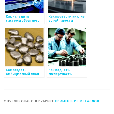
Как наладить
Как провести анализ
системы обратного
устойчивости
подхода для
процессов на рынке
повышения уровня
металоизделий
продаж на рынке
металоизделий
Как создать
Как поднять
амбициозный план
экспертность
действий для
продавцов на рынке
развития товаров по
металоизделий
металлоизделиям
ОПУБЛИКОВАНО В РУБРИКЕ
ПРИМЕНЕНИЕ МЕТАЛЛОВ