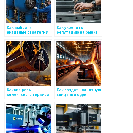
Как выбрать
Как укрепить
активные стратегии
репутацию на рынке
для поддержания
стеклопластиковых
продукции на рынке
изделий и
металоизделий
металоизделий
Какова роль
Как создать понятную
клиентского сервиса
концепцию для
в производстве и
удовлетворения всех
продвижении
сторон на рынке
металоизделий
металоизделий