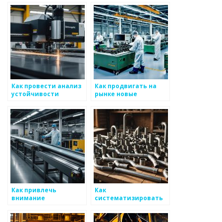
металлоизделий
металоизделий
Как провести анализ
Как продвигать на
устойчивости
рынке новые
процессов на рынке
разработки для
металоизделий
металоизделий
Как привлечь
Как
внимание
систематизировать
международных
маркетинговые
экспертов в области
данные для
металоизделий
металоизделий