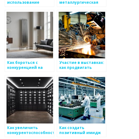
использование
металлургическая
новостного потока на
компания может
рынке
иметь хорошую
председательских
репутацию
металоизделий
Как бороться с
Участие в выставках:
конкуренцией на
как продвигать
рынке
металоизделия на
металоизделий
конкурентном рынке
Как увеличить
Как создать
конкурентоспособность
позитивный имидж
на рынке
для электроники и