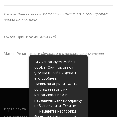
Металлы и изменения в сообществе:
Хохлова Олеся
к записи
взгляд на прошлое
Ктм СПб
Хохлов Юрий
к записи
Металлы в реактивной инженерии
Михеев Ренат
к записи
Мы используем файлы
cookie. Они помогают
улучшать сайт и делать
его удобнее.
Нажимая «Принять», вы
соглашаетесь с их
использованием и
передачей данных сервису
веб-аналитики. Если нет
Карта сайта
— измените настройки
браузера или покиньте