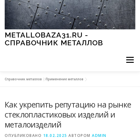
Перейти к содержимому
METALLOBAZA31.RU -
СПРАВОЧНИК МЕТАЛЛОВ
Меню
Справочник металлов
»
Применение металлов
В ПРОМЫШЛЕННОСТИ
В СТРОИТЕЛЬСТВЕ
Как укрепить репутацию на рынке
МЕТАЛЛЫ И ОКРУЖАЮЩАЯ СРЕДА
стеклопластиковых изделий и
металоизделий
ПРИМЕНЕНИЕ МЕТАЛЛОВ
ОПУБЛИКОВАНО
18.02.2025
АВТОРОМ
ADMIN