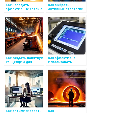
Как наладить
Как выбрать
эффективные связи с
активные стратегии
клиентами и
для поддержания
общественностью на
продукции на рынке
рынке
металоизделий
металоизделий
Как создать понятную
Как эффективно
концепцию для
использовать
удовлетворения всех
маркетинговые связи
сторон на рынке
для развития
металоизделий
бизнеса в сфере
металоизделий
Как оптимизировать
Как