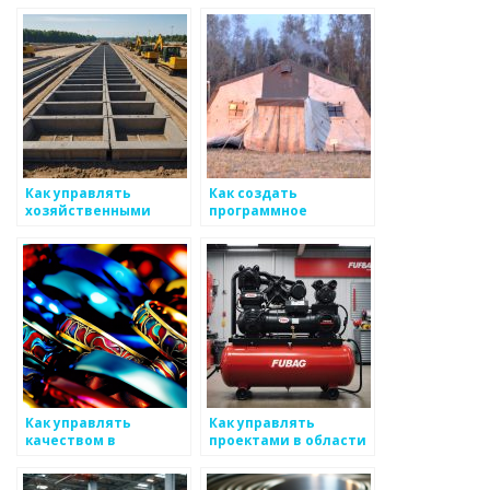
механическим
занимающейся
изделиям
производством
металлических
изделий
Как управлять
Как создать
хозяйственными
программное
затратами на
обеспечение для
производство
управления
металоизделий
производством
металлоизделий
Как управлять
Как управлять
качеством в
проектами в области
производстве
металлургии
металлоизделий