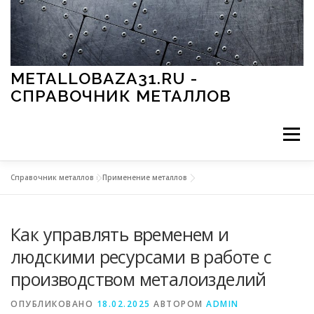
Перейти к содержимому
METALLOBAZA31.RU -
СПРАВОЧНИК МЕТАЛЛОВ
Меню
Справочник металлов
»
Применение металлов
В ПРОМЫШЛЕННОСТИ
В СТРОИТЕЛЬСТВЕ
Как управлять временем и
МЕТАЛЛЫ И ОКРУЖАЮЩАЯ СРЕДА
людскими ресурсами в работе с
производством металоизделий
ПРИМЕНЕНИЕ МЕТАЛЛОВ
ОПУБЛИКОВАНО
18.02.2025
АВТОРОМ
ADMIN