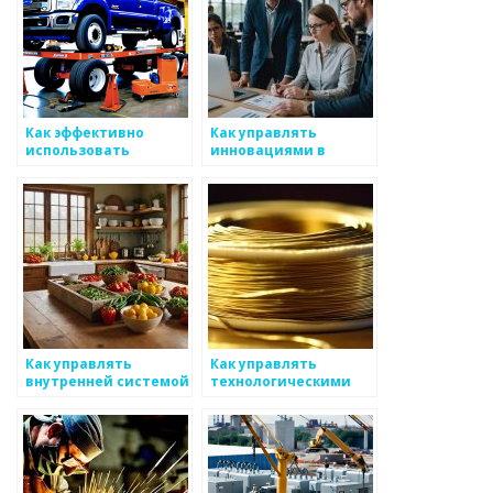
Как эффективно
Как управлять
использовать
инновациями в
функциональные
обработке
подходы при
металоизделий
планировании
производительности
в металоизделиях
Как управлять
Как управлять
внутренней системой
технологическими
связей для
процессами в
повышения
металлургии
эффективности на
производстве