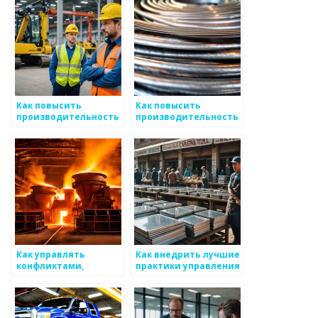
Как повысить
Как повысить
производительность
производительность
труда при работе с
труда при работе с
металлическими
металлическими
изделиями
изделиями
Как управлять
Как внедрить лучшие
конфликтами,
практики управления
возникающими в
производством
процессе работы с
металлоизделий
товарами
металоизделий