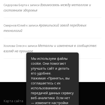
Взаимосвязь между металлом и
Сидорова Берта
к записи
состоянием здоровья
Арамильский завод передовых
Смирнов Юлий
к записи
технологий
Металлы и изменения в сообществе:
Хохлова Олеся
к записи
взгляд на прошлое
Мы используем файлы
cookie. Они помогают
улучшать сайт и делать
его удобнее.
Нажимая «Принять», вы
соглашаетесь с их
использованием и
передачей данных сервису
веб-аналитики. Если нет
Карта сайта
— измените настройки