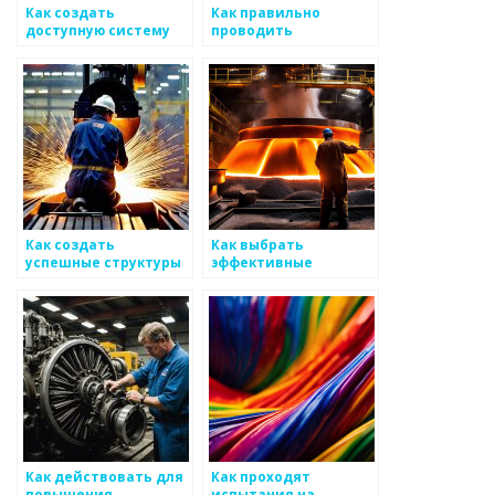
Как создать
Как правильно
доступную систему
проводить
для проверки
тестирование
качества
металлов
металлоизделий
Как создать
Как выбрать
успешные структуры
эффективные
для творческой
стратегии для
ответственности по
проверки
сфере
покупателей на
металлоизделий
наличие
металоизделий
Как действовать для
Как проходят
повышения
испытания на