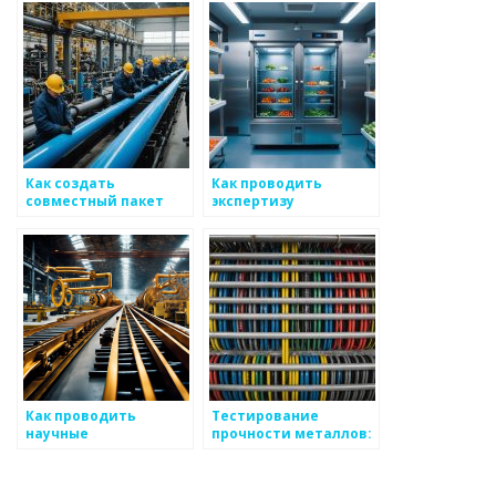
качества и
безопасности в
производстве
металоизделий
Как создать
Как проводить
совместный пакет
экспертизу
сравнительного
металлоизделий
анализа на рынке
металлоизделий
Как проводить
Тестирование
научные
прочности металлов:
исследования в
методы и стандарты
области металлургии