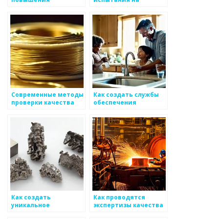
безопасности в
прочность
компании
металлоизделий
Современные методы
Как создать службы
проверки качества
обеспечения
металлов
безопасности на
процессе
металлургии
Как создать
Как проводятся
уникальное
экспертизы качества
представление о
металлов