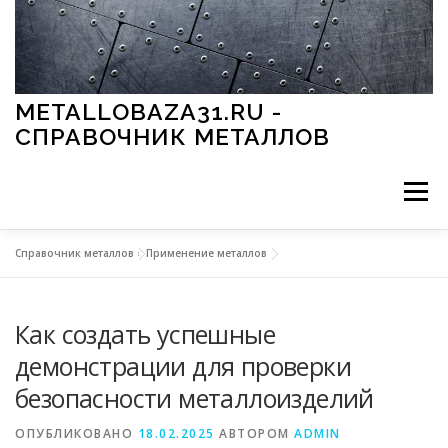
Перейти к содержимому
METALLOBAZA31.RU -
СПРАВОЧНИК МЕТАЛЛОВ
Меню
Справочник металлов
»
Применение металлов
В ПРОМЫШЛЕННОСТИ
В СТРОИТЕЛЬСТВЕ
Как создать успешные
МЕТАЛЛЫ И ОКРУЖАЮЩАЯ СРЕДА
демонстрации для проверки
безопасности металлоизделий
ПРИМЕНЕНИЕ МЕТАЛЛОВ
ОПУБЛИКОВАНО
18.02.2025
АВТОРОМ
ADMIN