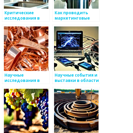
Критические
Как проводить
исследования в
маркетинговые
области
исследования в
металлургии
металлургии
Научные
Научные события и
исследования в
выставки в области
области
металлургии
объединенных
ресурсов