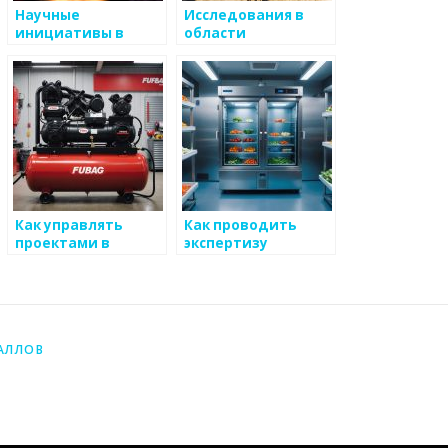
Научные
Исследования в
инициативы в
области
металлургии
магнетизма
металлов
Как управлять
Как проводить
проектами в
экспертизу
области
металлоизделий
металлургии
АЛЛОВ