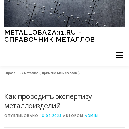
Перейти к содержимому
METALLOBAZA31.RU -
СПРАВОЧНИК МЕТАЛЛОВ
Меню
Справочник металлов
»
Применение металлов
В ПРОМЫШЛЕННОСТИ
В СТРОИТЕЛЬСТВЕ
Как проводить экспертизу
МЕТАЛЛЫ И ОКРУЖАЮЩАЯ СРЕДА
металлоизделий
ОПУБЛИКОВАНО
18.02.2025
АВТОРОМ
ADMIN
ПРИМЕНЕНИЕ МЕТАЛЛОВ