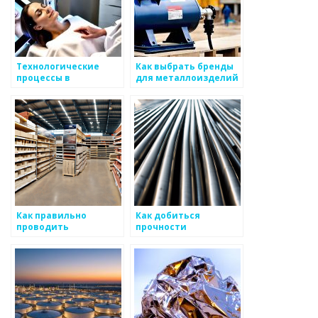
Технологические
Как выбрать бренды
процессы в
для металлоизделий
металлургической
лаборатории
Как правильно
Как добиться
проводить
прочности
тестирование
металлоизделий?
металлов