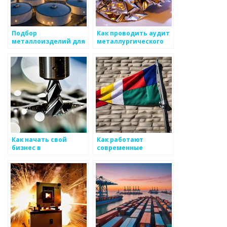
Подбор
Как проводить аудит
металлоизделий для
металлургического
укладки пола
производства
Как начать свой
Как работают
бизнес в
современные
производстве
металлургические
металлоизделий
лаборатории