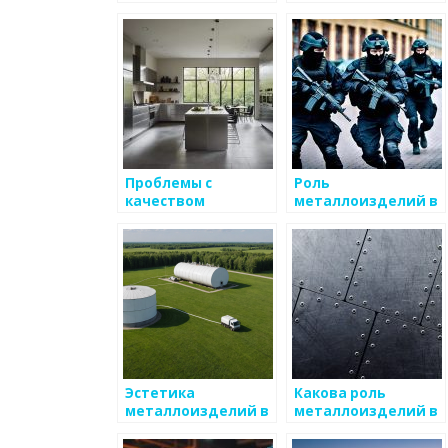
от коррозии
от механических
повреждений
Проблемы с
Роль
качеством
металлоизделий в
металлов и их
автомобильной
решения
промышленности
Эстетика
Какова роль
металлоизделий в
металлоизделий в
интерьере
индустриальном
дизайне