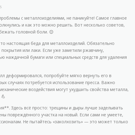
5
 проблемы с металлоизделиями, не паникуйте! Самое главное
олкнулись и как это можно решить. Вот несколько советов,
бежать головной боли. 😊
 Это настоящая беда для металлоизделий. Обязательно
покрытия или лаки. Если уже заметили ржавчину,
ью наждачной бумаги или специальных средств для удаления
алл деформировался, попробуйте мягко вернуть его в
рых случаях потребуется использование пресса. Важно
механические воздействия могут ухудшить свойства металла,
 💪
ия**. Здесь всё просто: трещины и дыры лучше заделывать
ны повреждённого участка на новый. Если сами не умеете,
ссионалам. Не пытайтесь «заколхозить» — это может только