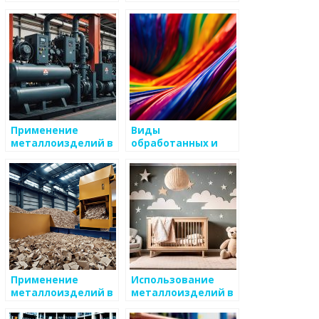
металлоизделий и
что важно знать
способы их
устранения
Применение
Виды
металлоизделий в
обработанных и
выставочном
необработанных
бизнесе
металлоизделий
Применение
Использование
металлоизделий в
металлоизделий в
машиностроении
электронике