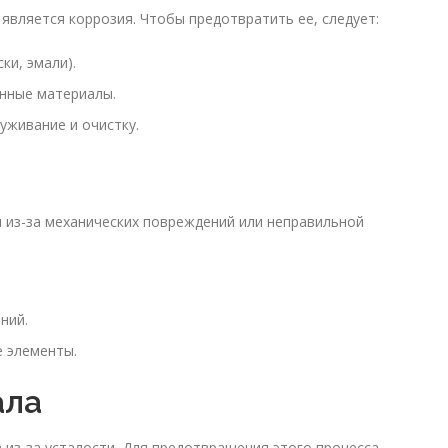
является коррозия. Чтобы предотвратить ее, следует:
ки, эмали).
нные материалы.
уживание и очистку.
из-за механических повреждений или неправильной
ний.
 элементы.
ала
 из-за усталости. Для предотвращения этого процесса