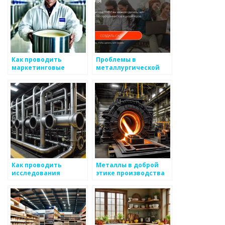
Как проводить
Проблемы в
маркетинговые
металлургической
исследования в
отрасли сегодня
металлургии
Как проводить
Металлы в доброй
исследования
этике производства
свойств металлов