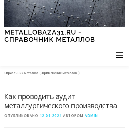
Перейти к содержимому
METALLOBAZA31.RU -
СПРАВОЧНИК МЕТАЛЛОВ
Меню
Справочник металлов
»
Применение металлов
В ПРОМЫШЛЕННОСТИ
В СТРОИТЕЛЬСТВЕ
Как проводить аудит
МЕТАЛЛЫ И ОКРУЖАЮЩАЯ СРЕДА
металлургического производства
ОПУБЛИКОВАНО
12.09.2024
АВТОРОМ
ADMIN
ПРИМЕНЕНИЕ МЕТАЛЛОВ