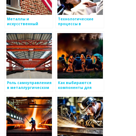
Металлы и
Технологические
искусственный
процессы в
интеллект
металлургической
лаборатории
Роль самоуправления
Как выбираются
в металлургическом
компоненты для
производстве
производства
сплавов