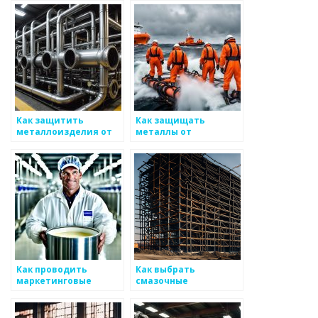
пожарной
сигнализации АПС и
СОУЭ в Москве и РФ,
цена
Как защитить
Как защищать
металлоизделия от
металлы от
механических
ультрафиолетового
повреждений
излучения
Как проводить
Как выбрать
маркетинговые
смазочные
исследования в
материалы для
металлургии
работы с металлом