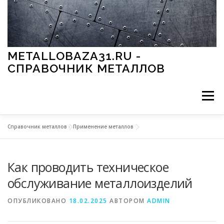
Перейти к содержимому
METALLOBAZA31.RU -
СПРАВОЧНИК МЕТАЛЛОВ
Меню
Справочник металлов
»
Применение металлов
В ПРОМЫШЛЕННОСТИ
В СТРОИТЕЛЬСТВЕ
Как проводить техническое
МЕТАЛЛЫ И ОКРУЖАЮЩАЯ СРЕДА
обслуживание металлоизделий
ОПУБЛИКОВАНО
18.02.2025
АВТОРОМ
ADMIN
ПРИМЕНЕНИЕ МЕТАЛЛОВ