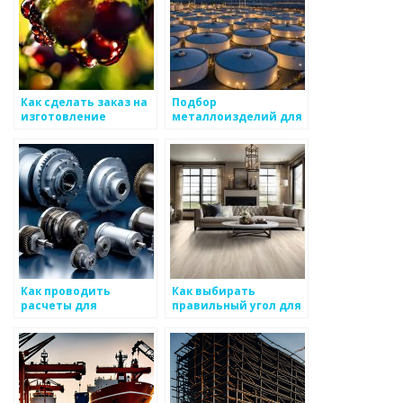
Как сделать заказ на
Подбор
изготовление
металлоизделий для
металлоизделий
укладки пола
Как проводить
Как выбирать
расчеты для
правильный угол для
уменьшения веса
резки без ошибок
металлических
конструкций