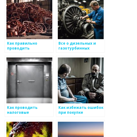
Как правильно
Все о дизельных и
проводить
газотурбинных
термообработку
двигателях: ремонт,
металлов
обслуживание и
изготовление
запчастей в СПб
Как проводить
Как избежать ошибок
налоговые
при покупке
консультации для
металлоизделий
металлургических
компаний