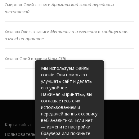
Арамильский завод передовых
Смирнов Юлий
к записи
технологий
Металлы и изменения в сообществе:
Хохлова Олеся
к записи
взгляд на прошлое
Ктм СПб
Хохлов Юрий
к записи
Мы используем файлы
cookie. Они помогают
улучшать сайт и делать
его удобнее.
Нажимая «Принять», вы
соглашаетесь с их
использованием и
передачей данных сервису
веб-аналитики. Если нет
Карта сайта
— измените настройки
браузера или покиньте
Пользовательское соглашение