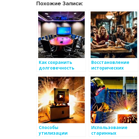
Похожие Записи:
Как сохранить
Восстановление
долговечность
исторических
металлических
металлических
изделий
изделий
Способы
Использование
утилизации
старинных
металлических
методов работы с