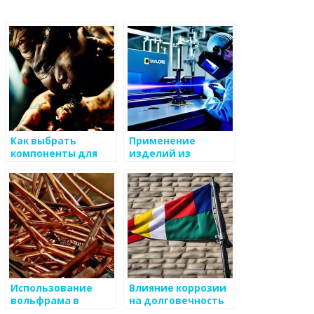
Как выбрать
Применение
компоненты для
изделий из
металлических
металла в
изделий
тренажерных залах
Использование
Влияние коррозии
вольфрама в
на долговечность
производстве
металлических