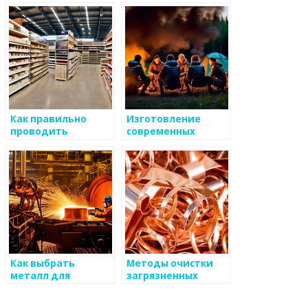
светотехники и
конструкций
теплостойких
изделий
Как правильно
Изготовление
проводить
современных
тестирование
металлических
металлов
дверей
Как выбрать
Методы очистки
металл для
загрязненных
ювелирных
металлических
изделий
отходов