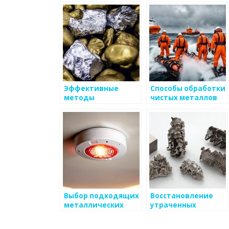
отходов
металлом
Эффективные
Способы обработки
методы
чистых металлов
утилизации
отработанных
металлических
материалов
Выбор подходящих
Восстановление
металлических
утраченных
материалов
методов
обработки