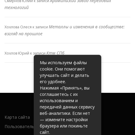
Арамильский завод передовых
Смирнов Юлий
к записи
технологий
Металлы и изменения в сообществе:
Хохлова Олеся
к записи
взгляд на прошлое
Ктм СПб
Хохлов Юрий
к записи
Мы используем файлы
cookie. Они помогают
улучшать сайт и делать
его удобнее.
Нажимая «Принять», вы
соглашаетесь с их
использованием и
передачей данных сервису
веб-аналитики. Если нет
Карта сайта
— измените настройки
браузера или покиньте
Пользовательское соглашение
сайт.