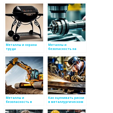
производственной
среде
Металлы и охрана
Металлы и
труда
безопасность на
производстве
Металлы и
Как оценивать риски
безопасность в
в металлургическом
химической
производстве
промышленности