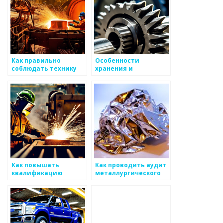
Как правильно
Особенности
соблюдать технику
хранения и
безопасности при
транспортировки
работе с металлом
металлов
Как повышать
Как проводить аудит
квалификацию
металлургического
персонала в
производства
металлургии