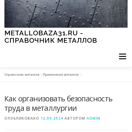
Перейти к содержимому
METALLOBAZA31.RU -
СПРАВОЧНИК МЕТАЛЛОВ
Меню
Справочник металлов
»
Применение металлов
В ПРОМЫШЛЕННОСТИ
В СТРОИТЕЛЬСТВЕ
Как организовать безопасность
МЕТАЛЛЫ И ОКРУЖАЮЩАЯ СРЕДА
труда в металлургии
ОПУБЛИКОВАНО
12.09.2024
АВТОРОМ
ADMIN
ПРИМЕНЕНИЕ МЕТАЛЛОВ