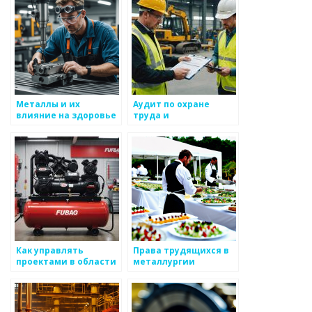
Металлы и их
Аудит по охране
влияние на здоровье
труда и
работников отрасли
безопасности:
важность и
особенности
проведения
Как управлять
Права трудящихся в
проектами в области
металлургии
металлургии