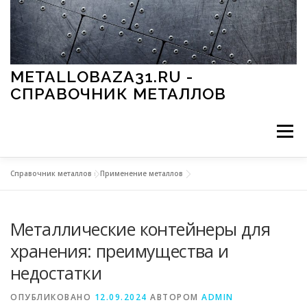
Перейти к содержимому
METALLOBAZA31.RU -
СПРАВОЧНИК МЕТАЛЛОВ
Меню
Справочник металлов
»
Применение металлов
В ПРОМЫШЛЕННОСТИ
В СТРОИТЕЛЬСТВЕ
Металлические контейнеры для
МЕТАЛЛЫ И ОКРУЖАЮЩАЯ СРЕДА
хранения: преимущества и
недостатки
ПРИМЕНЕНИЕ МЕТАЛЛОВ
ОПУБЛИКОВАНО
12.09.2024
АВТОРОМ
ADMIN