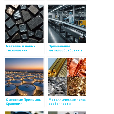
преимущества и
работы: искусство и
особенности
ремесло
Металлы в новых
Применение
технологиях
металообработки в
хранения данных
пищевой
промышленности
Основные Принципы
Металлические полы:
Хранения
особенности
Нефтепродуктов в
применения
Промышленных