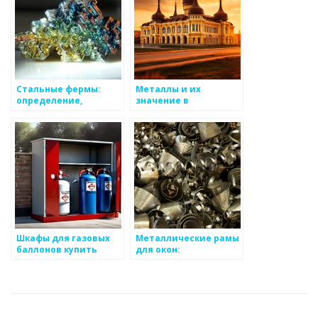
Стальные фермы:
Металлы и их
определение,
значение в
назначение и
производстве
преимущества
консервной упаковки
Шкафы для газовых
Металлические рамы
баллонов купить
для окон:
недорого — уличные
особенности и
решения для
применение
хранения газа