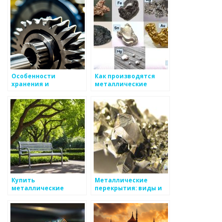
Объемах
Особенности
Как производятся
хранения и
металлические
транспортировки
автозапчасти
металлов
Купить
Металлические
металлические
перекрытия: виды и
скамейки
свойства