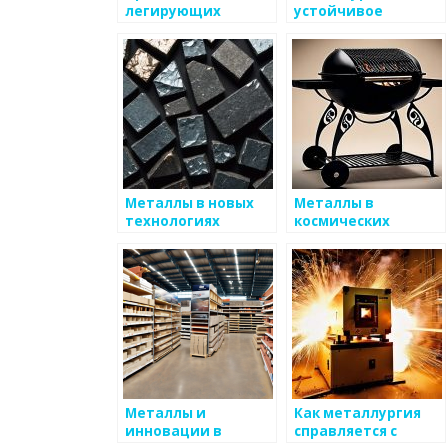
легирующих
устойчивое
элементов в сталях
развитие
Металлы в новых
Металлы в
технологиях
космических
хранения данных
технологиях
Металлы и
Как металлургия
инновации в
справляется с