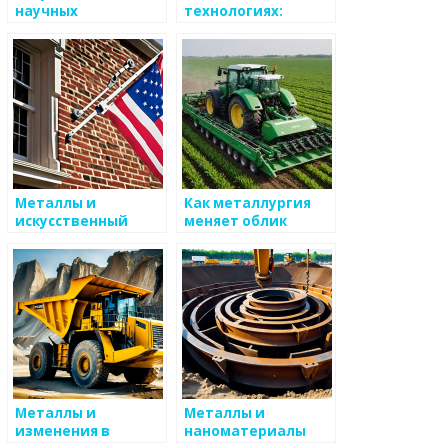
научных
технологиях:
исследований в
применение и
металлургии
перспективы
Металлы и
Как металлургия
искусственный
меняет облик
интеллект
современного
общества
Металлы и
Металлы и
изменения в
наноматериалы