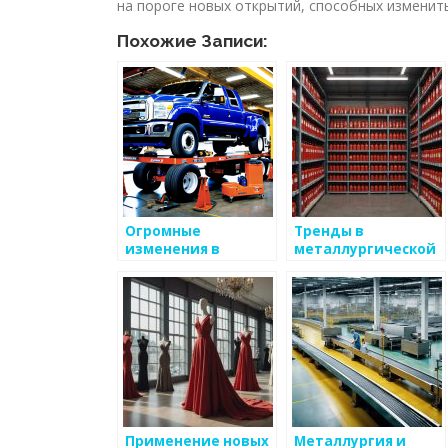
на пороге новых открытий, способных изменить
Похожие Записи:
Огромные
Тренды в
изменения в
металлургической
металлургии XXI
промышленности
века
Применение новых
Металлургия и