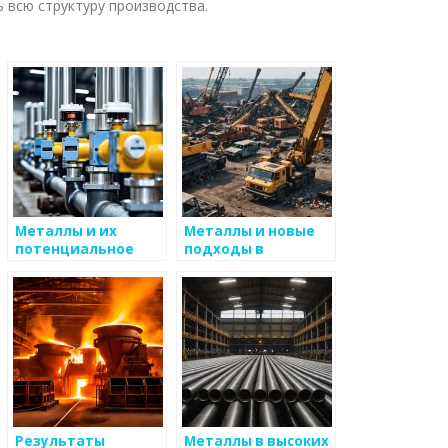
 всю структуру производства.
Металлы и их
Металлы и новые
потенциальное
подходы в
использование в
образовании и
будущих
производстве
технологиях
Результаты
Металлы в высоких