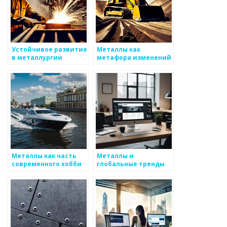
Устойчивое развитие
Металлы как
в металлургии
метафора изменений
Металлы как часть
Металлы и
современного хобби
глобальные тренды
на рынке