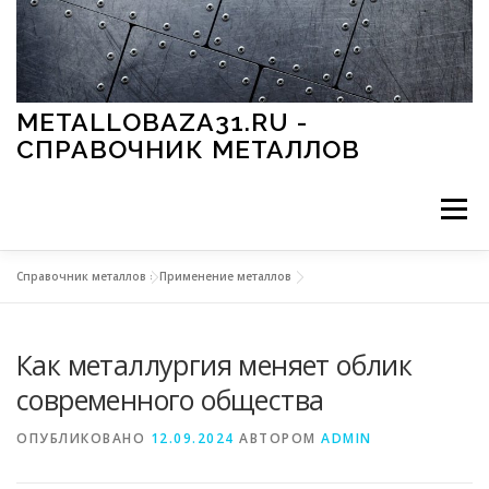
Перейти к содержимому
METALLOBAZA31.RU -
СПРАВОЧНИК МЕТАЛЛОВ
Меню
Справочник металлов
»
Применение металлов
В ПРОМЫШЛЕННОСТИ
В СТРОИТЕЛЬСТВЕ
Как металлургия меняет облик
МЕТАЛЛЫ И ОКРУЖАЮЩАЯ СРЕДА
современного общества
ОПУБЛИКОВАНО
12.09.2024
АВТОРОМ
ADMIN
ПРИМЕНЕНИЕ МЕТАЛЛОВ