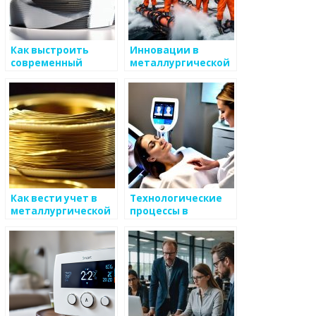
Как выстроить
Инновации в
современный
металлургической
бизнес в сфере
технологии
metals
Как вести учет в
Технологические
металлургической
процессы в
отрасли
металлургической
лаборатории