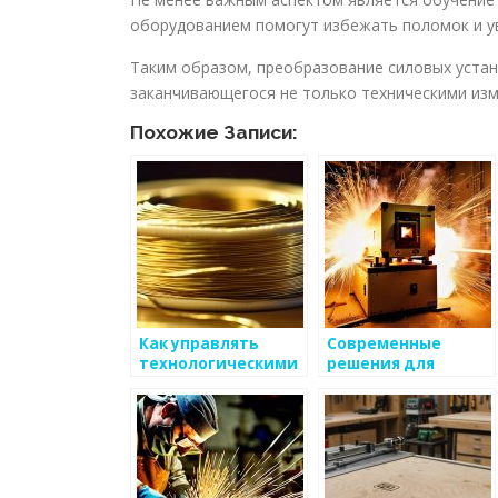
оборудованием помогут избежать поломок и ув
Таким образом, преобразование силовых устан
заканчивающегося не только техническими изм
Похожие Записи:
Как управлять
Современные
технологическими
решения для
процессами в
защиты
металлургии
металлургических
предприятий