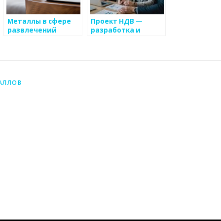
Металлы в сфере
Проект НДВ —
развлечений
разработка и
вающую
внедрение
системы
АЛЛОВ