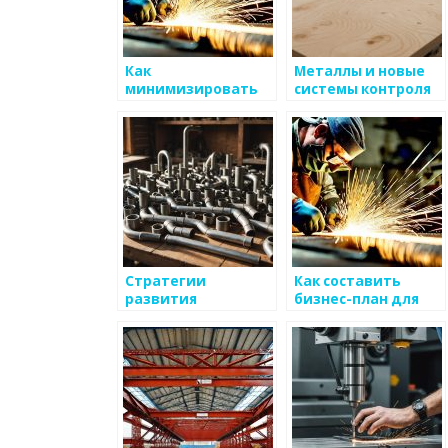
Как
Металлы и новые
минимизировать
системы контроля
затраты на
за качеством
мелкосерийное
производства
производство
Стратегии
Как составить
развития
бизнес-план для
металлургического
металлургической
конструкторского
компании
бюро