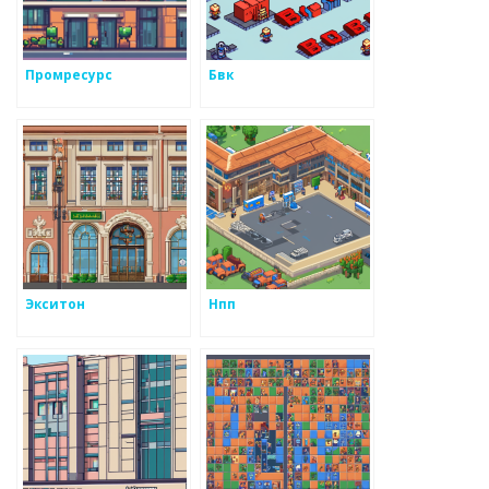
Промресурс
Бвк
Экситон
Нпп