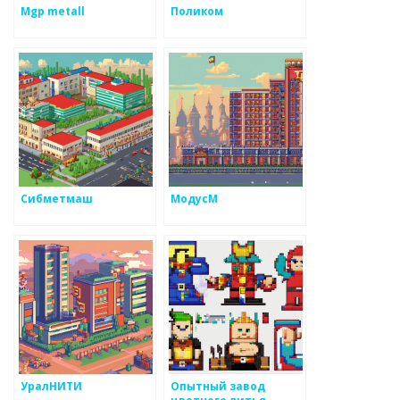
Mgp metall
Поликом
Сибметмаш
МодусМ
УралНИТИ
Опытный завод
цветного литья