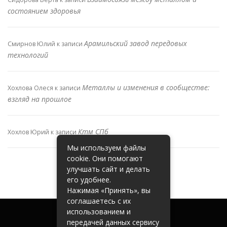
состоянием здоровья
Арамильский завод передовых
Смирнов Юлий
к записи
технологий
Металлы и изменения в сообществе:
Хохлова Олеся
к записи
взгляд на прошлое
Ктм СПб
Хохлов Юрий
к записи
Мы используем файлы
cookie. Они помогают
улучшать сайт и делать
его удобнее.
Нажимая «Принять», вы
соглашаетесь с их
использованием и
передачей данных сервису