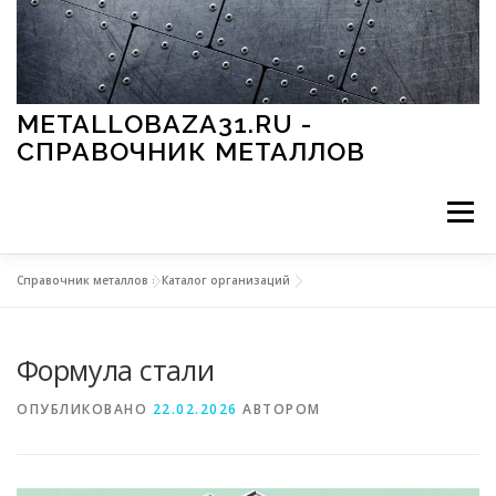
Перейти к содержимому
METALLOBAZA31.RU -
СПРАВОЧНИК МЕТАЛЛОВ
Меню
Справочник металлов
»
Каталог организаций
В ПРОМЫШЛЕННОСТИ
В СТРОИТЕЛЬСТВЕ
Формула стали
МЕТАЛЛЫ И ОКРУЖАЮЩАЯ СРЕДА
ОПУБЛИКОВАНО
22.02.2026
АВТОРОМ
ПРИМЕНЕНИЕ МЕТАЛЛОВ