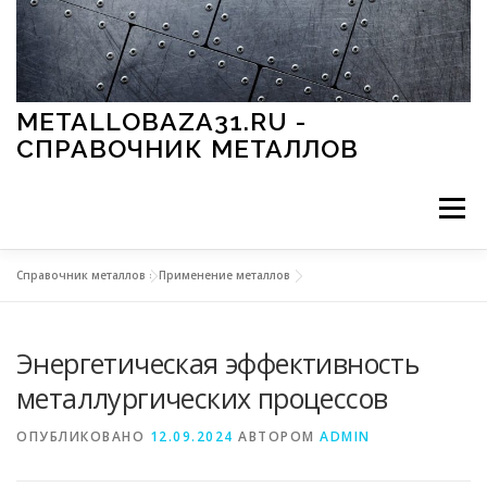
Перейти к содержимому
METALLOBAZA31.RU -
СПРАВОЧНИК МЕТАЛЛОВ
Меню
Справочник металлов
»
Применение металлов
В ПРОМЫШЛЕННОСТИ
В СТРОИТЕЛЬСТВЕ
Энергетическая эффективность
МЕТАЛЛЫ И ОКРУЖАЮЩАЯ СРЕДА
металлургических процессов
ОПУБЛИКОВАНО
12.09.2024
АВТОРОМ
ADMIN
ПРИМЕНЕНИЕ МЕТАЛЛОВ