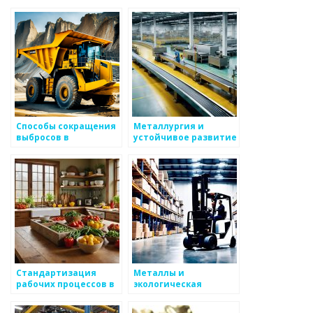
Способы сокращения
Металлургия и
выбросов в
устойчивое развитие
металлургии
Стандартизация
Металлы и
рабочих процессов в
экологическая
металлургии
устойчивость