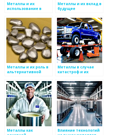
Металлы и их
Металлы и их вклад в
использование в
будущее
экологии
Металлы и их роль в
Металлы в случае
альтернативной
катастроф и их
энергетике
восстановление
Металлы как
Влияние технологий