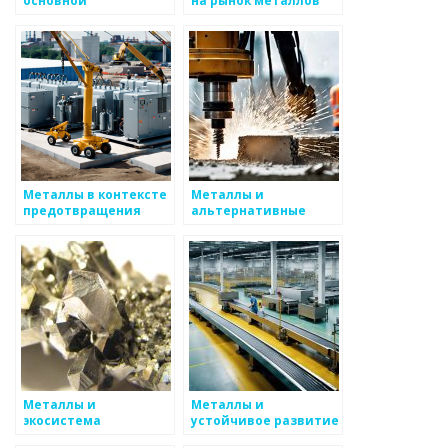
основной
на рынок металлов
строительный
материал
Металлы в контексте
Металлы и
предотвращения
альтернативные
климатических
источники энергии
изменений
Металлы и
Металлы и
экосистема
устойчивое развитие
управления отходами