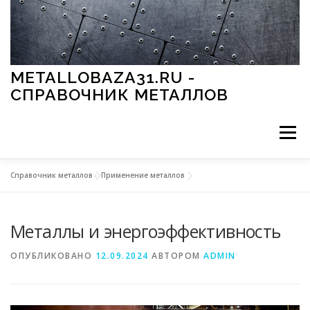
Перейти к содержимому
METALLOBAZA31.RU -
СПРАВОЧНИК МЕТАЛЛОВ
Меню
Справочник металлов
»
Применение металлов
В ПРОМЫШЛЕННОСТИ
В СТРОИТЕЛЬСТВЕ
Металлы и энергоэффективность
МЕТАЛЛЫ И ОКРУЖАЮЩАЯ СРЕДА
ОПУБЛИКОВАНО
12.09.2024
АВТОРОМ
ADMIN
ПРИМЕНЕНИЕ МЕТАЛЛОВ