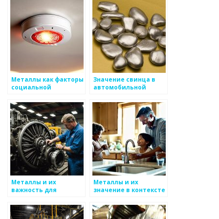
сообществе
Металлы как факторы
Значение свинца в
социальной
автомобильной
справедливости
промышленности и
энергетике
Металлы и их
Металлы и их
важность для
значение в контексте
финансовой модели
атомной энергии
компании