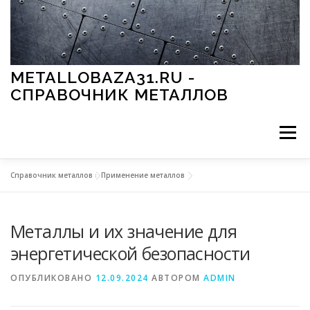
Перейти к содержимому
METALLOBAZA31.RU -
СПРАВОЧНИК МЕТАЛЛОВ
Меню
Справочник металлов
»
Применение металлов
В ПРОМЫШЛЕННОСТИ
В СТРОИТЕЛЬСТВЕ
Металлы и их значение для
МЕТАЛЛЫ И ОКРУЖАЮЩАЯ СРЕДА
энергетической безопасности
ОПУБЛИКОВАНО
12.09.2024
АВТОРОМ
ADMIN
ПРИМЕНЕНИЕ МЕТАЛЛОВ