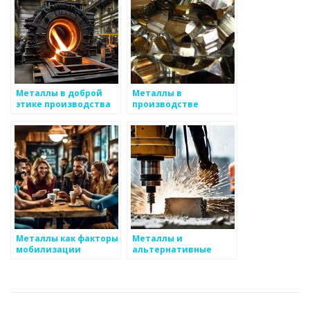
Металлы в доброй
Металлы в
этике производства
производстве
возобновляемых
источников энергии
Металлы как факторы
Металлы и
мобилизации
альтернативные
ресурсов
источники энергии