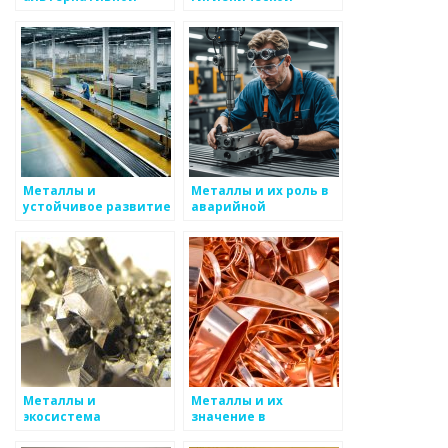
энергетике
безопасности
Металлы и
Металлы и их роль в
устойчивое развитие
аварийной
безопасности
Металлы и
Металлы и их
экосистема
значение в
управления отходами
справедливом