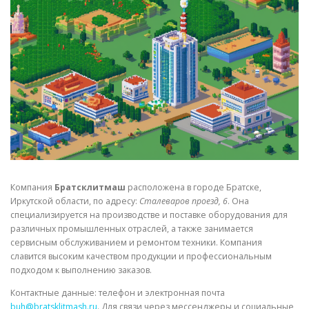
СВОЙСТВА МЕТАЛЛОВ
СОРТА МЕТАЛЛОВ
СТАТЬИ
Компания
Братсклитмаш
расположена в городе Братске,
Иркутской области, по адресу:
Сталеваров проезд, 6
. Она
специализируется на производстве и поставке оборудования для
различных промышленных отраслей, а также занимается
сервисным обслуживанием и ремонтом техники. Компания
славится высоким качеством продукции и профессиональным
подходом к выполнению заказов.
Контактные данные: телефон и электронная почта
buh@bratsklitmash.ru
. Для связи через мессенджеры и социальные