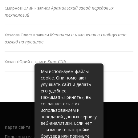
Арамильский завод передовых
Смирнов Юлий
к записи
технологий
Металлы и изменения в сообществе:
Хохлова Олеся
к записи
взгляд на прошлое
Ктм СПб
Хохлов Юрий
к записи
Мы используем файлы
cookie. Они помогают
улучшать сайт и делать
его удобнее.
Нажимая «Принять», вы
соглашаетесь с их
использованием и
передачей данных сервису
веб-аналитики. Если нет
Карта сайта
— измените настройки
браузера или покиньте
Пользовательское соглашение