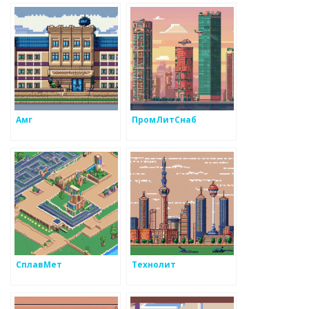
Амг
ПромЛитСнаб
СплавМет
Технолит