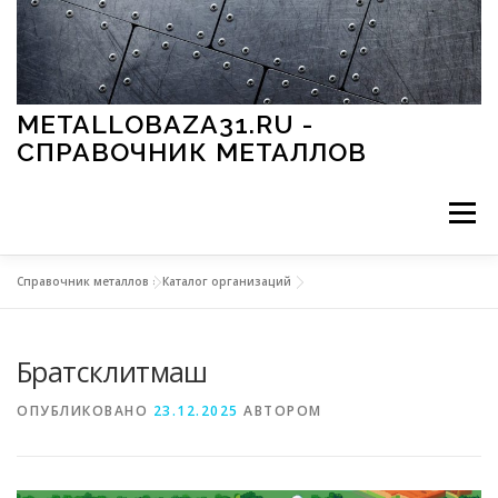
Перейти к содержимому
METALLOBAZA31.RU -
СПРАВОЧНИК МЕТАЛЛОВ
Меню
Справочник металлов
»
Каталог организаций
В ПРОМЫШЛЕННОСТИ
В СТРОИТЕЛЬСТВЕ
Братсклитмаш
МЕТАЛЛЫ И ОКРУЖАЮЩАЯ СРЕДА
ОПУБЛИКОВАНО
23.12.2025
АВТОРОМ
ПРИМЕНЕНИЕ МЕТАЛЛОВ