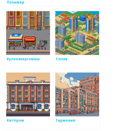
Полимер
Кулонэнергомаш
Сплав
Китпром
Гармония