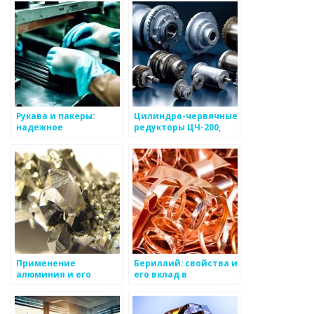
TECH
Рукава и пакеры:
Цилиндро-червячные
надежное
редукторы ЦЧ-200,
обеспечение
ЦЧ-250, ЦЧ-320, ЦЧ-400
технологических
— ЗАВОД-РЕДУКТОР
процессов
Применение
Бериллий: свойства и
алюминия и его
его вклад в
сплавов в
промышленные
промышленности
разработки