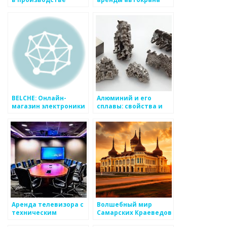
электролитических
конденсаторов и
радиоэлектроники
BELCHE: Онлайн-
Алюминий и его
магазин электроники
сплавы: свойства и
и бытовой техники
применение
Аренда телевизора с
Волшебный мир
техническим
Самарских Краеведов
обеспечением — RL-