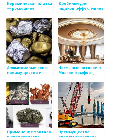
Керамическая плитка
Дробилки для
— роскошное
ящиков: эффективное
решение для
решение для
интерьера вашего
утилизации отходов
дома
Алюминиевые окна:
Натяжные потолки в
преимущества и
Москве: комфорт,
особенности
стиль и доступность
Применение тантала
Преимущества
в производстве
аренды автокрана