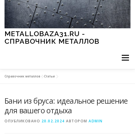
Перейти к содержимому
METALLOBAZA31.RU -
СПРАВОЧНИК МЕТАЛЛОВ
Меню
Справочник металлов
»
Статьи
В ПРОМЫШЛЕННОСТИ
В СТРОИТЕЛЬСТВЕ
Бани из бруса: идеальное решение
МЕТАЛЛЫ И ОКРУЖАЮЩАЯ СРЕДА
для вашего отдыха
ОПУБЛИКОВАНО
20.02.2024
АВТОРОМ
ADMIN
ПРИМЕНЕНИЕ МЕТАЛЛОВ