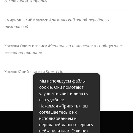
состоянием здоровья
Арамильский завод передовых
Смирнов Юлий
к записи
технологий
Металлы и изменения в сообществе:
Хохлова Олеся
к записи
взгляд на прошлое
Ктм СПб
Хохлов Юрий
к записи
Мы используем файлы
cookie. Они помогают
улучшать сайт и делать
его удобнее.
Нажимая «Принять», вы
соглашаетесь с их
использованием и
передачей данных сервису
веб-аналитики. Если нет