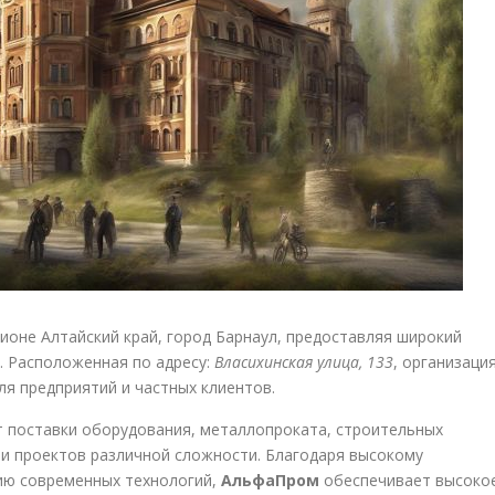
ионе Алтайский край, город Барнаул, предоставляя широкий
. Расположенная по адресу:
Власихинская улица, 133
, организаци
ля предприятий и частных клиентов.
 поставки оборудования, металлопроката, строительных
ии проектов различной сложности. Благодаря высокому
ию современных технологий,
АльфаПром
обеспечивает высоко