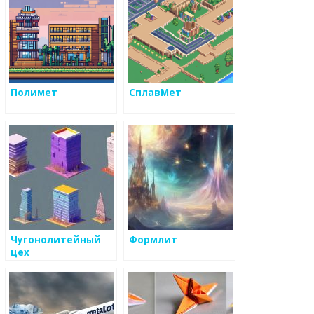
Полимет
СплавМет
Чугонолитейный
Формлит
цех