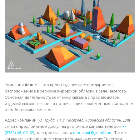
СВОЙСТВА МЕТАЛЛОВ
СОРТА МЕТАЛЛОВ
СТАТЬИ
Компания
Алант
— это производственное предприятие,
расположенное в регионе Кировской области, в селе Пасегово.
Основная деятельность компании связана с производством
изделий высокого качества, отвечающих современным стандартам
и требованиям клиентов.
Адрес компании:
ул. Труда, 14, с. Пасегово, Кировская область
. Для
связи с предприятием доступны различные каналы: телефон
+7
(8332) 46‒06‒03
, электронная почта
mpoalant@gmail.com
. Также
компания активно присутствует в социальных сетях: Телеграм,