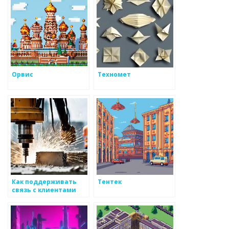
Орвис
Техномет
Как поддерживать
Тентек
связь с клиентами
после продажи
металоизделий