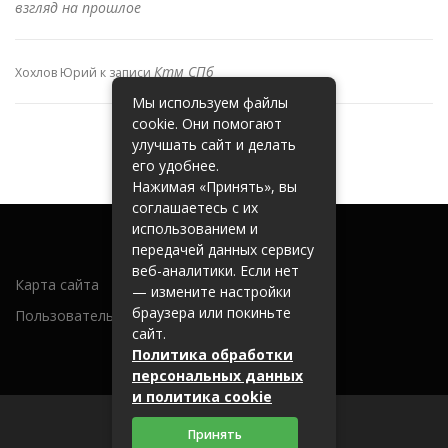
взгляд на прошлое
Ктм СПб
Хохлов Юрий
к записи
Мы используем файлы
cookie. Они помогают
улучшать сайт и делать
его удобнее.
Нажимая «Принять», вы
соглашаетесь с их
использованием и
передачей данных сервису
веб-аналитики. Если нет
Карта сайта
— измените настройки
браузера или покиньте
Пользовательское соглашение
сайт.
Политика обработки
персональных данных
и политика cookie
Принять
2026 (c) metallobaza31.ru