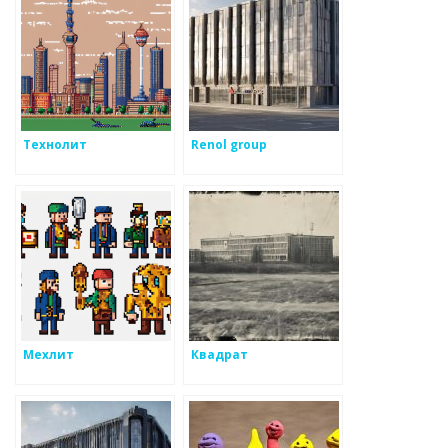
Технолит
Renol group
Мехлит
Квадрат