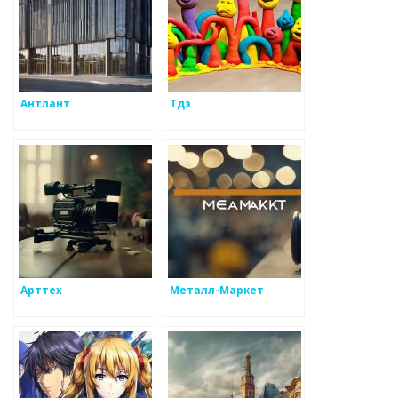
Антлант
Тдэ
Арттех
Металл-Маркет