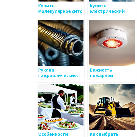
Купить
Купить
молекулярное сито
электрический
Kuraray — лучшая
вилочный
цена и качество
погрузчик по
лучшей цене
Рукава
Важность
гидравлические:
пожарной
надежность и
сигнализации для
безопасность в
защиты дома и
работе с высоким
бизнеса
давлением
Особенности
Как выбрать