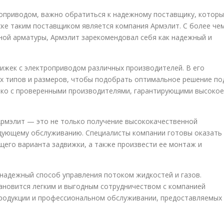
роприводом, важно обратиться к надежному поставщику, котор
ске таким поставщиком является компания Армэлит. С более че
ной арматуры, Армэлит зарекомендовал себя как надежный и
ижек с электроприводом различных производителей. В его
х типов и размеров, чтобы подобрать оптимальное решение по
ько с проверенными производителями, гарантирующими высокое
Армэлит — это не только получение высококачественной
следующему обслуживанию. Специалисты компании готовы оказать
его варианта задвижки, а также произвести ее монтаж и
надежный способ управления потоком жидкостей и газов.
ановится легким и выгодным сотрудничеством с компанией
продукции и профессиональном обслуживании, предоставляемых