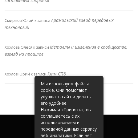
состоянием здоровья
Арамильский завод передовых
Смирнов Юлий
к записи
технологий
Металлы и изменения в сообществе:
Хохлова Олеся
к записи
взгляд на прошлое
Ктм СПб
Хохлов Юрий
к записи
Мы используем файлы
cookie. Они помогают
улучшать сайт и делать
его удобнее.
Нажимая «Принять», вы
соглашаетесь с их
использованием и
передачей данных сервису
веб-аналитики. Если нет