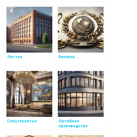
Литтех
Вензель
Спецтехлитье
Литейное
производство