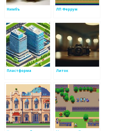
Нимбъ
ЛП Феррум
Пластформа
Литок