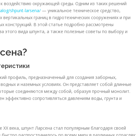
 к воздействию окружающей среды. Одним из таких решений
talog/shpunt-larsena/
— уникальное техническое средство,
х вертикальных границ в гидротехнических сооружениях и при
ых конструкций. В этой статье подробно рассмотрены
а этого вида шпунта, а также полезные советы по выбору и
рсена?
теристики
ий профиль, предназначенный для создания заборных,
водных и наземных условиях. Он представляет собой длинные
оторые соединяются между собой, образуя прочный монолит.
ен эффективно сопротивляться давлениям воды, грунта и
е XX века, шпунт Ларсена стал популярным благодаря своей
 быстро распространилось по всему миру в различных отраслях: