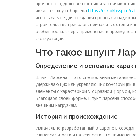
прочностью, долговечностью и устойчивостью
является шпунт Ларсена
https://nsk.okbssp.ru/ca
используемое для создания прочных и надежны
строительстве причалов, причальных стен и ин
особенности, сферы применения и преимуществ
эксплуатации.
Что такое шпунт Ла
Определение и основные харак
Шпунт Ларсена — это специальный металлическ
удерживающих или укрепляющих конструкций в 
элементы с характерной V-образной формой, к
Благодаря своей форме, шпунт Ларсена способ
внешним нагрузкам.
История и происхождение
Изначально разработанный в Европе в середин
универсальности и надежности. Его применение