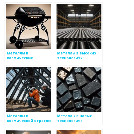
Металлы в
Металлы в высоких
космических
технологиях:
технологиях
применение и
перспективы
Металлы в
Металлы в новых
космической отрасли
технологиях
хранения данных