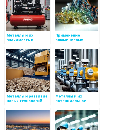
Металлы и их
Применение
значимость в
алюминиевых
высоких технологиях
сплавов в авиации и
космической
промышленности
Металлы и развитие
Металлы и их
новых технологий
потенциальное
использование в
будущих технологиях