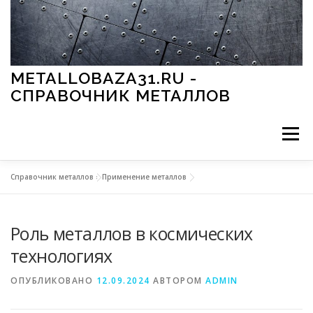
Перейти к содержимому
METALLOBAZA31.RU -
СПРАВОЧНИК МЕТАЛЛОВ
Меню
Справочник металлов
»
Применение металлов
В ПРОМЫШЛЕННОСТИ
В СТРОИТЕЛЬСТВЕ
Роль металлов в космических
МЕТАЛЛЫ И ОКРУЖАЮЩАЯ СРЕДА
технологиях
ОПУБЛИКОВАНО
12.09.2024
АВТОРОМ
ADMIN
ПРИМЕНЕНИЕ МЕТАЛЛОВ