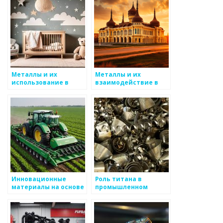
Металлы и их
Металлы и их
использование в
взаимодействие в
высоких технологиях
будущем
и стартапах
Инновационные
Роль титана в
материалы на основе
промышленном
металла
производстве