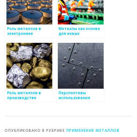
Роль металлов в
Металлы как основа
электронике
для новых
технологий
Роль металлов в
Перспективы
производстве
использования
самолетов
металлов для смарт-
решений
ОПУБЛИКОВАНО В РУБРИКЕ
ПРИМЕНЕНИЕ МЕТАЛЛОВ