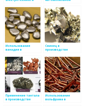
телекоммуникациях
промышленности и
энергетике
Использование
Свинец в
ванадия в
производстве
производстве стали
батарей и кабельной
и в составе
промышленности
специальных сплавов
Применение тантала
Использование
в производстве
вольфрама в
электролитических
производстве