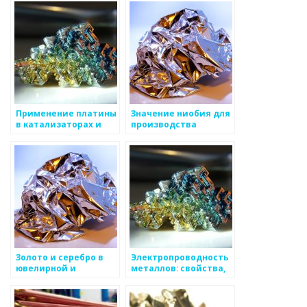
конденсаторов и
светотехники и
радиоэлектроники
теплостойких
изделий
Применение платины
Значение ниобия для
в катализаторах и
производства
производстве
суперпроводников и
электроники
авиационной
промышленности
Золото и серебро в
Электропроводность
ювелирной и
металлов: свойства,
электронной
значение и влияние
промышленности