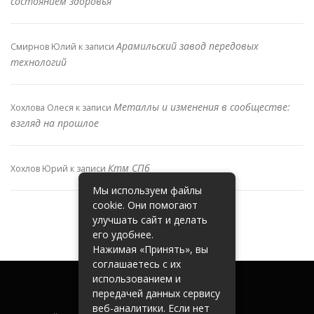
состоянием здоровья
Арамильский завод передовых
Смирнов Юлий
к записи
технологий
Металлы и изменения в сообществе:
Хохлова Олеся
к записи
взгляд на прошлое
Ктм СПб
Хохлов Юрий
к записи
Мы используем файлы
cookie. Они помогают
улучшать сайт и делать
его удобнее.
Нажимая «Принять», вы
соглашаетесь с их
использованием и
передачей данных сервису
веб-аналитики. Если нет