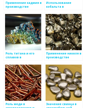
Применение кадмия в
Использование
производстве
кобальта в
аккумуляторов и
производстве
полупроводников
магнитов и лекарств
Роль титана и его
Применение никеля в
сплавов в
производстве
медицинской
нержавеющей стали
имплантации и
и аккумуляторных
авиационном
батарей
производстве
Роль меди в
Значение свинца в
электротехнике и
автомобильной