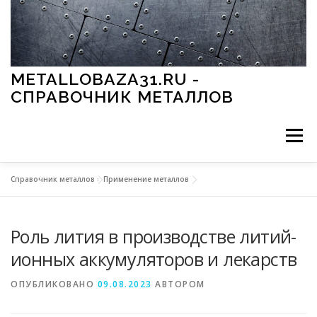
Перейти к содержимому
METALLOBAZA31.RU -
СПРАВОЧНИК МЕТАЛЛОВ
Меню
Справочник металлов
»
Применение металлов
В ПРОМЫШЛЕННОСТИ
В СТРОИТЕЛЬСТВЕ
Роль лития в производстве литий-
МЕТАЛЛЫ И ОКРУЖАЮЩАЯ СРЕДА
ионных аккумуляторов и лекарств
ОПУБЛИКОВАНО
09.08.2023
АВТОРОМ
ПРИМЕНЕНИЕ МЕТАЛЛОВ