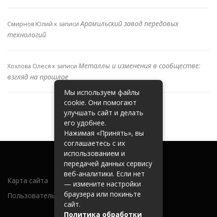
Арамильский завод передовых
Смирнов Юлий
к записи
технологий
Металлы и изменения в сообществе:
Хохлова Олеся
к записи
взгляд на прошлое
Мы используем файлы
cookie. Они помогают
улучшать сайт и делать
его удобнее.
Нажимая «Принять», вы
соглашаетесь с их
использованием и
передачей данных сервису
веб-аналитики. Если нет
Карта сайта
— измените настройки
браузера или покиньте
Пользовательское соглашение
сайт.
Политика обработки