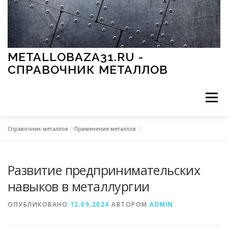
Перейти к содержимому
METALLOBAZA31.RU -
СПРАВОЧНИК МЕТАЛЛОВ
Меню
Справочник металлов
»
Применение металлов
В ПРОМЫШЛЕННОСТИ
В СТРОИТЕЛЬСТВЕ
Развитие предпринимательских
МЕТАЛЛЫ И ОКРУЖАЮЩАЯ СРЕДА
навыков в металлургии
ОПУБЛИКОВАНО
12.09.2024
АВТОРОМ
ADMIN
ПРИМЕНЕНИЕ МЕТАЛЛОВ