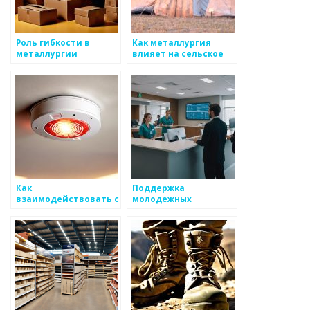
Роль гибкости в
Как металлургия
металлургии
влияет на сельское
развитие
Как
Поддержка
взаимодействовать с
молодежных
молодежными
инициатив в
инициативами в
металлургии
металлургии