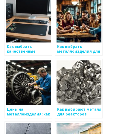
Как выбрать
Как выбрать
качественные
металлоизделия для
металлоизделия для
строительства
оборудования
Цены на
Как выбирают металл
металлоизделия: как
для реакторов
формируется
стоимость?