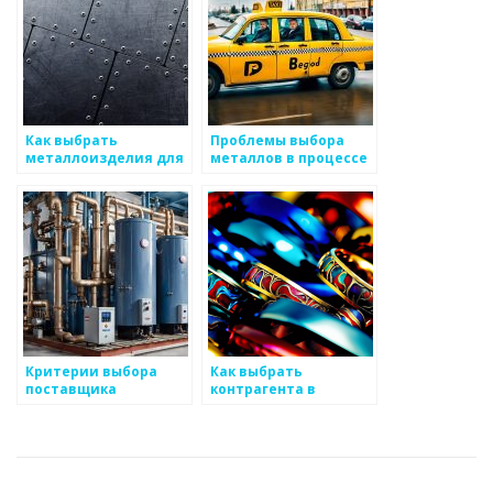
Как выбрать
Проблемы выбора
металлоизделия для
металлов в процессе
систем
проектирования
теплоснабжения
Критерии выбора
Как выбрать
поставщика
контрагента в
металлов
металлургии?