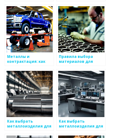
металлоизделий
факторы выбора
Металлы и
Правила выбора
контрактация: как
материалов для
выбрать партнера
ангаров и складов
Как выбрать
Как выбрать
металлоизделия для
металлоизделия для
электрического
строительных
оборудования
объектов