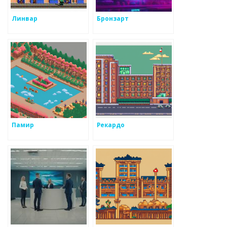
Линвар
Бронзарт
Памир
Рекардо