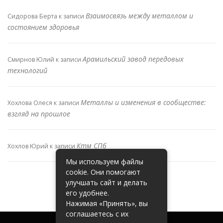
Взаимосвязь между металлом и
Сидорова Берта
к записи
состоянием здоровья
Арамильский завод передовых
Смирнов Юлий
к записи
технологий
Металлы и изменения в сообществе:
Хохлова Олеся
к записи
взгляд на прошлое
Ктм СПб
Хохлов Юрий
к записи
Мы используем файлы
cookie. Они помогают
улучшать сайт и делать
его удобнее.
Нажимая «Принять», вы
соглашаетесь с их