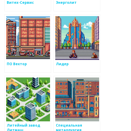
Витех-Сервис
Энерголит
ПО Вектор
Лидер
Литейный завод
Специальная
Литмаш
металлургия