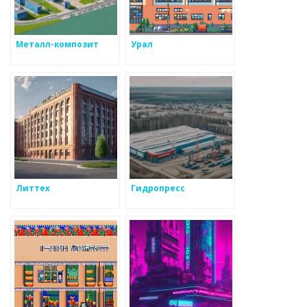
Металл-композит
Урал
Литтех
Гидропресс