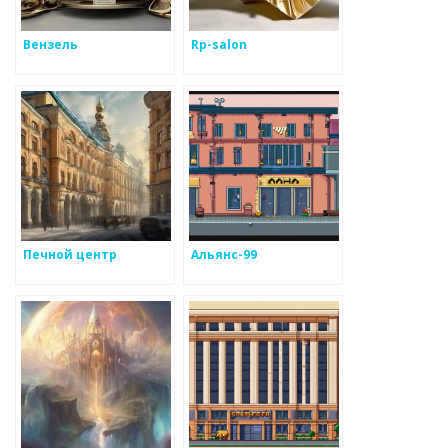
Вензель
Rp-salon
Печной центр
Альянс-99