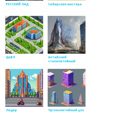
РУССКИЙ ЛАД
Сибирские мастера
ДиВЛ
Алтайский
сталелитейный
завод
Лидер
Чугонолитейный цех