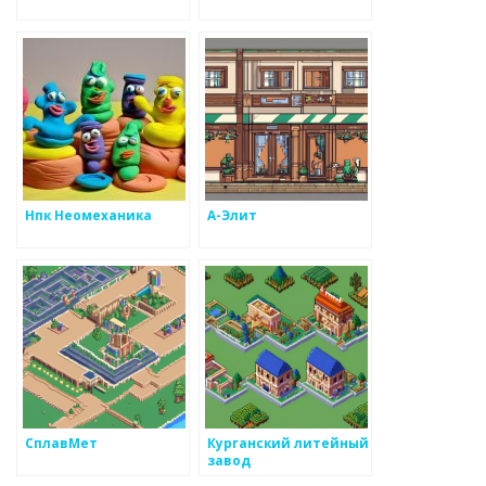
Нпк Неомеханика
А-Элит
СплавМет
Курганский литейный
завод