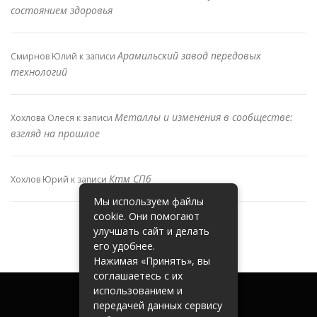
состоянием здоровья
Арамильский завод передовых
Смирнов Юлий
к записи
технологий
Металлы и изменения в сообществе:
Хохлова Олеся
к записи
взгляд на прошлое
Ктм СПб
Хохлов Юрий
к записи
Мы используем файлы
cookie. Они помогают
улучшать сайт и делать
его удобнее.
Нажимая «Принять», вы
соглашаетесь с их
использованием и
передачей данных сервису