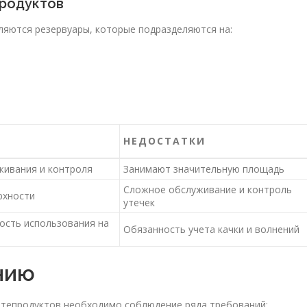
родуктов
яются резервуары, которые подразделяются на:
НЕДОСТАТКИ
живания и контроля
Занимают значительную площадь
Сложное обслуживание и контроль
рхности
утечек
ость использования на
Обязанность учета качки и волнений
нию
фтепродуктов необходимо соблюдение ряда требований: