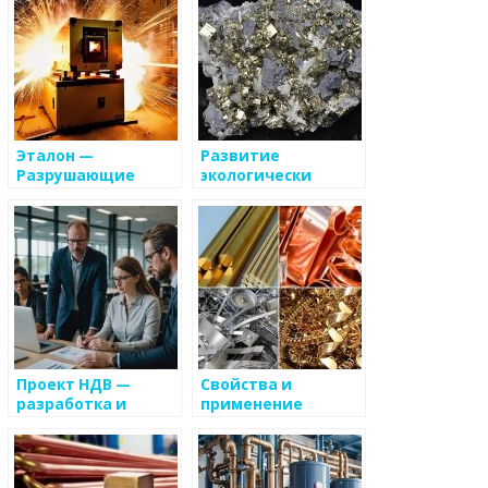
Эталон —
Развитие
Разрушающие
экологически
испытания
чистых методов
хранения и
транспортировки
металлов
Проект НДВ —
Свойства и
разработка и
применение
внедрение
вольфрама в
системы
промышленных
процессах