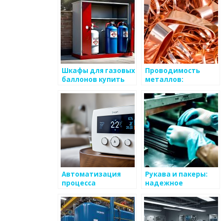
Шкафы для газовых
Проводимость
баллонов купить
металлов:
недорого —
основные
уличные решения
принципы и
для хранения газа
значимость
Автоматизация
Рукава и пакеры:
процесса
надежное
отопления: ключ к
обеспечение
эффективности и
технологических
экономии
процессов